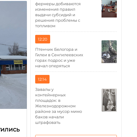
фермеры добиваются
изменения правил
выдачи субсидий и
решения проблемы с
топливом
12:20
Птенчик Белогора и
Гилеи в Сенгилеевских
горах подрос и уже
начал оперяться
12:14
Завалы у
контейнерных
площадок: в
Железнодорожном
районе за мусор мимо
баков начали
штрафовать
тились