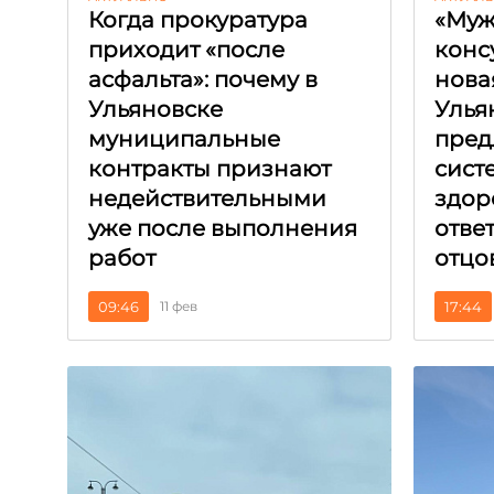
Когда прокуратура
«Муж
приходит «после
конс
асфальта»: почему в
нова
Ульяновске
Улья
муниципальные
пред
контракты признают
сист
недействительными
здор
уже после выполнения
отве
работ
отцо
09:46
11 фев
17:44