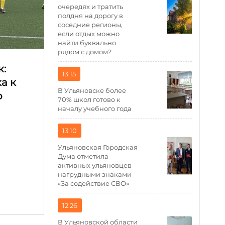
очередях и тратить
полдня на дорогу в
соседние регионы,
если отдых можно
найти буквально
рядом с домом?
к:
13:15
а к
В Ульяновске более
о
70% школ готово к
началу учебного года
13:10
Ульяновская Городская
Дума отметила
активных ульяновцев
нагрудными знаками
«За содействие СВО»
12:26
В Ульяновской области