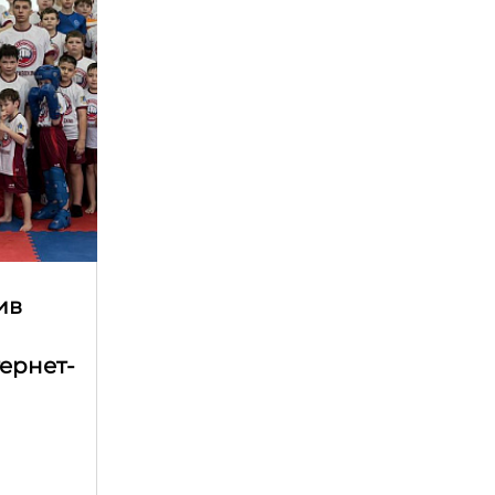
ив
ернет-