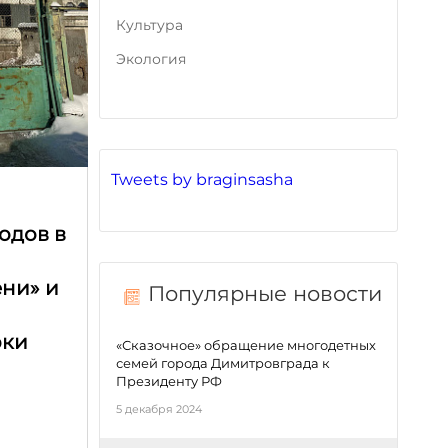
Культура
Экология
Tweets by braginsasha
одов в
ени» и
Популярные новости
рки
«Сказочное» обращение многодетных
семей города Димитровграда к
Президенту РФ
5 декабря 2024