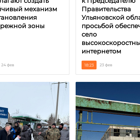
лагают создать
к Председателю
йчивый механизм
Правительства
тановления
Ульяновской обла
режной зоны
просьбой обеспе
село
высокоскоростн
интернетом
24 фев
18:23
23 фев