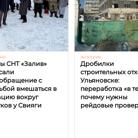
ЬНО
ЭКОЛОГИЯ
ы СНТ «Залив»
Дробилки
сали
строительных отх
обращение с
Ульяновске:
ьбой вмешаться в
переработка «в т
ацию вокруг
почему нужны
тков у Свияги
рейдовые прове