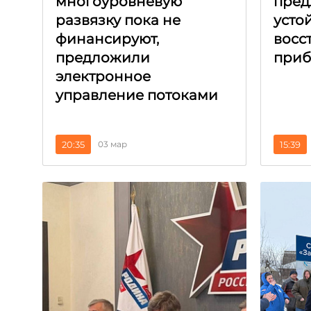
многоуровневую
пред
развязку пока не
усто
финансируют,
восс
предложили
приб
электронное
управление потоками
20:35
03 мар
15:39