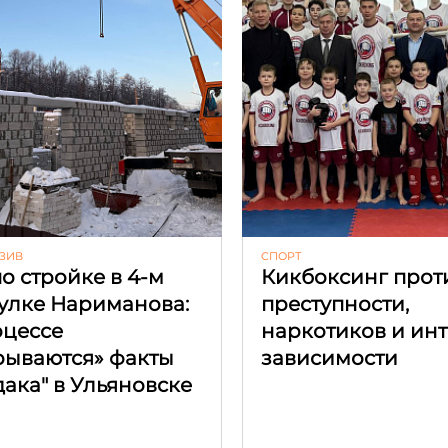
ЗИВ
CПОРТ
по стройке в 4‑м
Кикбоксинг прот
улке Нариманова:
преступности,
оцессе
наркотиков и инт
рываются» факты
зависимости
дака" в Ульяновске