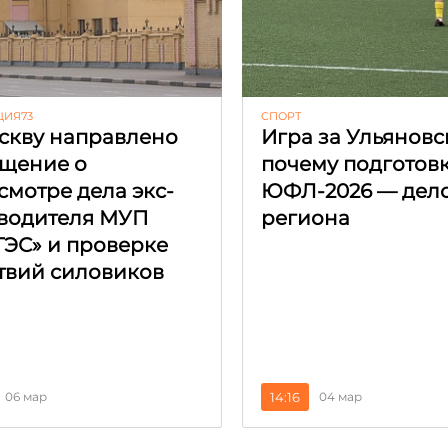
ЦИЯ73
CПОРТ
скву направлено
Игра за Ульяновс
щение о
почему подготовк
смотре дела экс-
ЮФЛ-2026 — дел
водителя МУП
региона
ГЭС» и проверке
твий силовиков
06 мар
14:16
04 мар