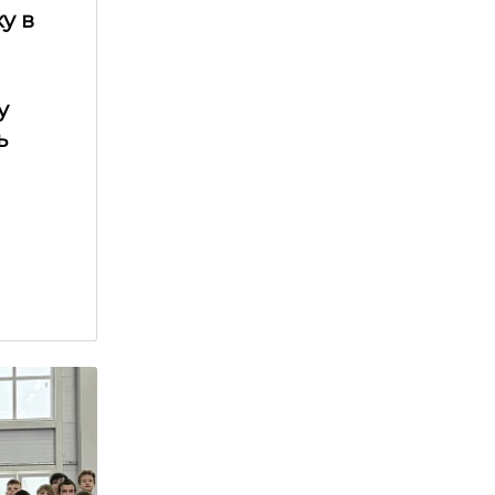
у в
у
ь