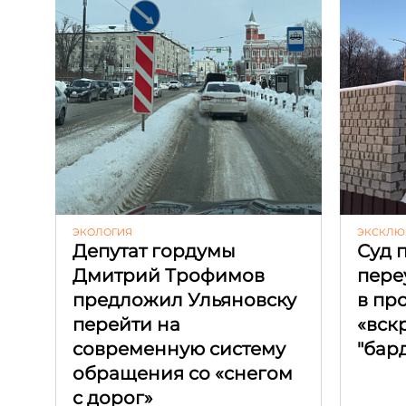
ЭКОЛОГИЯ
ЭКСКЛЮ
Депутат гордумы
Суд 
Дмитрий Трофимов
пере
предложил Ульяновску
в пр
перейти на
«вск
современную систему
"бар
обращения со «снегом
с дорог»