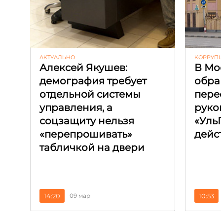
АКТУАЛЬНО
КОРРУП
Алексей Якушев:
В Мо
демография требует
обра
отдельной системы
пере
управления, а
руко
соцзащиту нельзя
«Уль
«перепрошивать»
дейс
табличкой на двери
14:20
09 мар
10:53