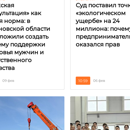
ская
Суд поставил точк
ультация» как
«экологическом
я норма: в
ущербе» на 24
новской области
миллиона: почем
ложили создать
предпринимател
ему поддержки
оказался прав
овья мужчин и
тственного
вства
09 фев
10:59
06 фев