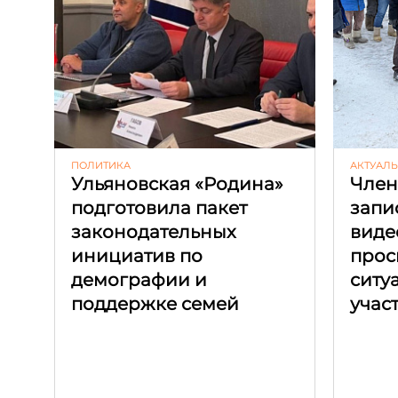
ПОЛИТИКА
АКТУАЛ
Ульяновская «Родина»
Член
подготовила пакет
запи
законодательных
виде
инициатив по
прос
демографии и
ситу
поддержке семей
учас