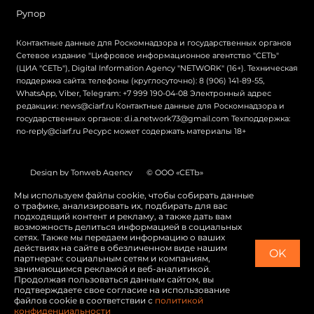
Рупор
Контактные данные для Роскомнадзора и государственных органов
Сетевое издание "Цифровое информационное агентство "СЕТЬ"
(ЦИА "СЕТЬ"), Digital Information Agency "NETWORK" (16+). Техническая
поддержка сайта: телефоны (круглосуточно): 8 (906) 141-89-55,
WhatsApp, Viber, Telegram: +7 999 190-04-08 Электронный адрес
редакции: news@ciarf.ru Контактные данные для Роскомнадзора и
государственных органов: d.i.a.network73@gmail.com Техподдержка:
no-reply@ciarf.ru Ресурс может содержать материалы 18+
Design by Tonweb Agency
© ООО «СЕТЬ»
Политика конфиденциальности
Карта сайта
Мы используем файлы cookie, чтобы собирать данные
о трафике, анализировать их, подбирать для вас
Switch to English
подходящий контент и рекламу, а также дать вам
возможность делиться информацией в социальных
сетях. Также мы передаем информацию о ваших
действиях на сайте в обезличенном виде нашим
OK
партнерам: социальным сетям и компаниям,
занимающимся рекламой и веб-аналитикой.
Продолжая пользоваться данным сайтом, вы
подтверждаете свое согласие на использование
файлов cookie в соответствии с
политикой
конфиденциальности