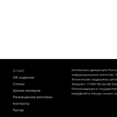
Контактные данные для Роск
О НАС
информационное агентство "СЕТ
Об издании
Техническая поддержка сайта: 
Статьи
Telegram: +7 999 190-04-08 Э
Роскомнадзора и государствен
Архив номеров
reply@ciarf.ru Ресурс может 
Размещение рекламы
Контакты
Рупор