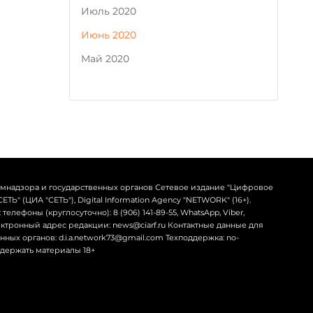
Июль 2020
Июнь 2020
Май 2020
омнадзора и государственных органов Сетевое издание "Цифровое
Ь" (ЦИА "СЕТЬ"), Digital Information Agency "NETWORK" (16+).
телефоны (круглосуточно): 8 (906) 141-89-55, WhatsApp, Viber,
лектронный адрес редакции: news@ciarf.ru Контактные данные для
ных органов: d.i.a.network73@gmail.com Техподдержка: no-
содержать материалы 18+