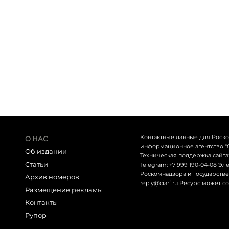
Контактные данные для Роск
О НАС
информационное агентство "СЕТ
Об издании
Техническая поддержка сайта: 
Статьи
Telegram: +7 999 190-04-08 Э
Роскомнадзора и государствен
Архив номеров
reply@ciarf.ru Ресурс может 
Размещение рекламы
Контакты
Рупор