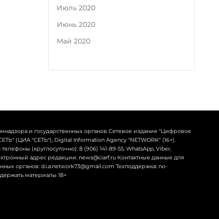
Июль 2020
Июнь 2020
Май 2020
омнадзора и государственных органов Сетевое издание "Цифровое
Ь" (ЦИА "СЕТЬ"), Digital Information Agency "NETWORK" (16+).
телефоны (круглосуточно): 8 (906) 141-89-55, WhatsApp, Viber,
лектронный адрес редакции: news@ciarf.ru Контактные данные для
ных органов: d.i.a.network73@gmail.com Техподдержка: no-
содержать материалы 18+