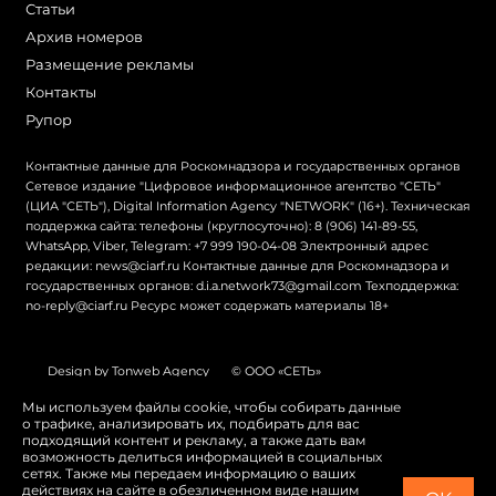
Статьи
Архив номеров
Размещение рекламы
Контакты
Рупор
Контактные данные для Роскомнадзора и государственных органов
Сетевое издание "Цифровое информационное агентство "СЕТЬ"
(ЦИА "СЕТЬ"), Digital Information Agency "NETWORK" (16+). Техническая
поддержка сайта: телефоны (круглосуточно): 8 (906) 141-89-55,
WhatsApp, Viber, Telegram: +7 999 190-04-08 Электронный адрес
редакции: news@ciarf.ru Контактные данные для Роскомнадзора и
государственных органов: d.i.a.network73@gmail.com Техподдержка:
no-reply@ciarf.ru Ресурс может содержать материалы 18+
Design by Tonweb Agency
© ООО «СЕТЬ»
Политика конфиденциальности
Карта сайта
Мы используем файлы cookie, чтобы собирать данные
о трафике, анализировать их, подбирать для вас
Switch to English
подходящий контент и рекламу, а также дать вам
возможность делиться информацией в социальных
сетях. Также мы передаем информацию о ваших
действиях на сайте в обезличенном виде нашим