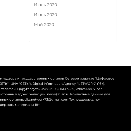
Июль 2020
Июнь 2020
Май 2020
омнадзора и государственных органов Сетевое издание "Цифровое
Ь" (ЦИА "СЕТЬ"), Digital Information Agency "NETWORK" (16+).
телефоны (круглосуточно): 8 (906) 141-89-55, WhatsApp, Viber,
лектронный адрес редакции: news@ciarf.ru Контактные данные для
ных органов: d.i.a.network73@gmail.com Техподдержка: no-
содержать материалы 18+