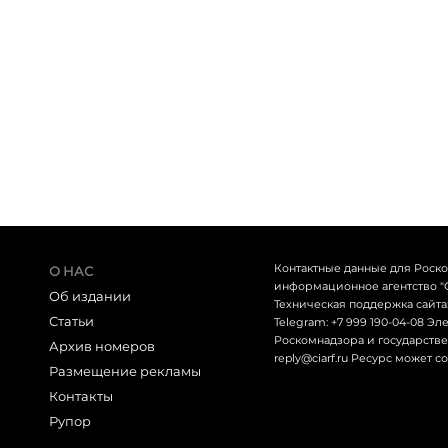
Контактные данные для Роск
О НАС
информационное агентство "СЕТ
Об издании
Техническая поддержка сайта: 
Статьи
Telegram: +7 999 190-04-08 Э
Роскомнадзора и государствен
Архив номеров
reply@ciarf.ru Ресурс может 
Размещение рекламы
Контакты
Рупор