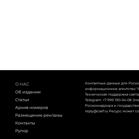
Контактные данные для Роск
О НАС
информационное агентство "СЕТ
Об издании
Техническая поддержка сайта: 
Статьи
Telegram: +7 999 190-04-08 Э
Роскомнадзора и государствен
Архив номеров
reply@ciarf.ru Ресурс может 
Размещение рекламы
Контакты
Рупор