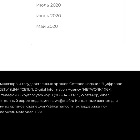
Июль 2020
Июнь 2020
Май 2020
омнадзора и государственных органов Сетевое издание "Цифровое
Ь" (ЦИА "СЕТЬ"), Digital Information Agency "NETWORK" (16+).
телефоны (круглосуточно): 8 (906) 141-89-55, WhatsApp, Viber,
лектронный адрес редакции: news@ciarf.ru Контактные данные для
ных органов: d.i.a.network73@gmail.com Техподдержка: no-
содержать материалы 18+