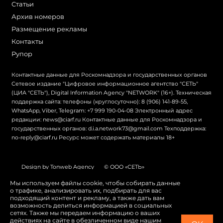
Статьи
Архив номеров
Размещение рекламы
Контакты
Рупор
Контактные данные для Роскомнадзора и государственных органов
Сетевое издание "Цифровое информационное агентство "СЕТЬ"
(ЦИА "СЕТЬ"), Digital Information Agency "NETWORK" (16+). Техническая
поддержка сайта: телефоны (круглосуточно): 8 (906) 141-89-55,
WhatsApp, Viber, Telegram: +7 999 190-04-08 Электронный адрес
редакции: news@ciarf.ru Контактные данные для Роскомнадзора и
государственных органов: d.i.a.network73@gmail.com Техподдержка:
no-reply@ciarf.ru Ресурс может содержать материалы 18+
Design by Tonweb Agency
© ООО «СЕТЬ»
Политика конфиденциальности
Карта сайта
Мы используем файлы cookie, чтобы собирать данные
о трафике, анализировать их, подбирать для вас
Switch to English
подходящий контент и рекламу, а также дать вам
возможность делиться информацией в социальных
сетях. Также мы передаем информацию о ваших
действиях на сайте в обезличенном виде нашим