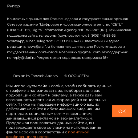
Рупор
Контактные данные для Роскомнадзора и государственных органов
Сетевое издание "Цифровое информационное агентство "СЕТЬ"
(ЦИА "СЕТЬ"), Digital Information Agency "NETWORK" (16+). Техническая
поддержка сайта: телефоны (круглосуточно): 8 (906) 141-89-55,
WhatsApp, Viber, Telegram: +7 999 190-04-08 Электронный адрес
редакции: news@ciarf.ru Контактные данные для Роскомнадзора и
государственных органов: d.i.a.network73@gmail.com Техподдержка:
no-reply@ciarf.ru Ресурс может содержать материалы 18+
Design by Tonweb Agency
© ООО «СЕТЬ»
Политика конфиденциальности
Карта сайта
Мы используем файлы cookie, чтобы собирать данные
о трафике, анализировать их, подбирать для вас
Switch to English
подходящий контент и рекламу, а также дать вам
возможность делиться информацией в социальных
сетях. Также мы передаем информацию о ваших
действиях на сайте в обезличенном виде нашим
OK
партнерам: социальным сетям и компаниям,
занимающимся рекламой и веб-аналитикой.
Продолжая пользоваться данным сайтом, вы
подтверждаете свое согласие на использование
файлов cookie в соответствии с
политикой
конфиденциальности