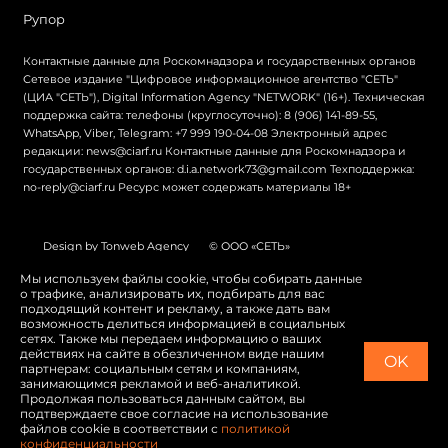
Рупор
Контактные данные для Роскомнадзора и государственных органов
Сетевое издание "Цифровое информационное агентство "СЕТЬ"
(ЦИА "СЕТЬ"), Digital Information Agency "NETWORK" (16+). Техническая
поддержка сайта: телефоны (круглосуточно): 8 (906) 141-89-55,
WhatsApp, Viber, Telegram: +7 999 190-04-08 Электронный адрес
редакции: news@ciarf.ru Контактные данные для Роскомнадзора и
государственных органов: d.i.a.network73@gmail.com Техподдержка:
no-reply@ciarf.ru Ресурс может содержать материалы 18+
Design by Tonweb Agency
© ООО «СЕТЬ»
Политика конфиденциальности
Карта сайта
Мы используем файлы cookie, чтобы собирать данные
о трафике, анализировать их, подбирать для вас
Switch to English
подходящий контент и рекламу, а также дать вам
возможность делиться информацией в социальных
сетях. Также мы передаем информацию о ваших
действиях на сайте в обезличенном виде нашим
OK
партнерам: социальным сетям и компаниям,
занимающимся рекламой и веб-аналитикой.
Продолжая пользоваться данным сайтом, вы
подтверждаете свое согласие на использование
файлов cookie в соответствии с
политикой
конфиденциальности