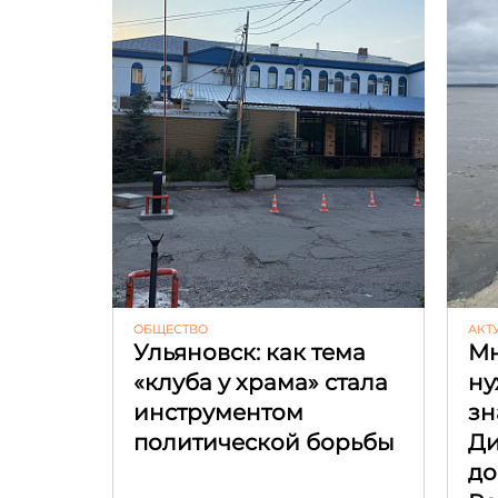
ОБЩЕСТВО
АКТ
Ульяновск: как тема
Мн
«клуба у храма» стала
ну
инструментом
зн
политической борьбы
Ди
до