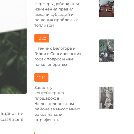
фермеры добиваются
изменения правил
выдачи субсидий и
решения проблемы с
топливом
12:20
Птенчик Белогора и
Гилеи в Сенгилеевских
горах подрос и уже
начал оперяться
12:14
Завалы у
контейнерных
площадок: в
Железнодорожном
районе за мусор мимо
евидно, ни
баков начали
казались в
штрафовать