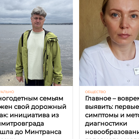
УАЛЬНО
ОБЩЕСТВО
огодетным семьям
Главное – вовре
жен свой дорожный
выявить: первы
ак: инициатива из
симптомы и мет
митровграда
диагностики
шла до Минтранса
новообразован