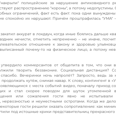
"накрыли" полицейские за нарушение антиковидного р
бствуют распространению "короны", а потому недопустимы. 
обных ограничений, факт есть факт: пока одни вынуждены
ие спокойно их нарушают. Причём проштрафилась "УМА" 
акатил аккурат в локдаун, когда иные боялись дальше кв
аздник нечисти, отметить непременно – не иначе, посчит
левательское отношение к закону и здоровью ульяновц
 выписанный почему-то на физическое лицо, а потому не
 утвердило коммерсантов от общепита в том, что они 
лжили творить беззаконие. Социальная дистанция? С
 спасибо. Вечеринки ночь напролёт? Запросто, ведь за
продолжать кутёж, снимая навар. К слову, контингент в «У
появляющимся с места событий видео, поначалу приход с
щих и стал скорее поводом для шуток утомленной 
мущения или сожаления гости явно не испытывали
, нервозностью и неуместными остротами. Когда же дел
екоторые гости решили оказать сопротивление: как мини
утили под истошные крики представительниц прекрасного