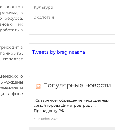
стодонтов
Культура
 режима, в
Экология
о ресурса.
ановки их
работать в
приходит в
Tweets by braginsasha
прикрыть",
ь поползет
цейских, о
 вынуждены
Популярные новости
клиентов и
да на фоне
«Сказочное» обращение многодетных
семей города Димитровграда к
Президенту РФ
5 декабря 2024