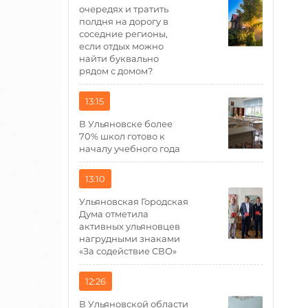
очередях и тратить
полдня на дорогу в
соседние регионы,
если отдых можно
найти буквально
рядом с домом?
13:15
В Ульяновске более
70% школ готово к
началу учебного года
13:10
Ульяновская Городская
Дума отметила
активных ульяновцев
нагрудными знаками
«За содействие СВО»
12:26
В Ульяновской области