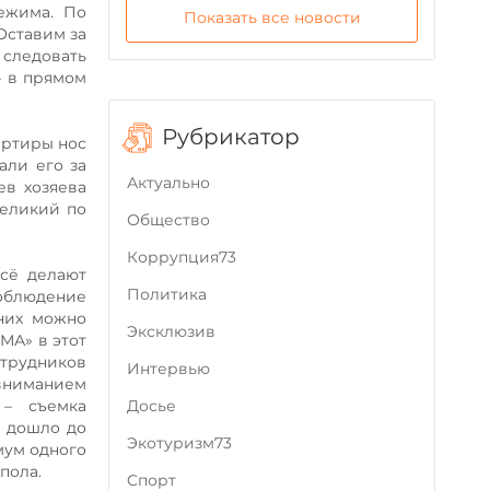
ежима. По
Показать все новости
Оставим за
 следовать
– в прямом
Рубрикатор
артиры нос
али его за
Актуально
ев хозяева
великий по
Общество
Коррупция73
всё делают
Политика
облюдение
 них можно
Эксклюзив
МА» в этот
отрудников
Интервью
вниманием
Досье
 – съемка
о дошло до
Экотуризм73
мум одного
 пола.
Cпорт