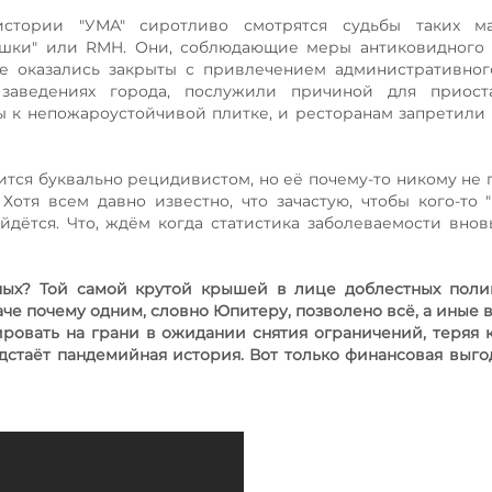
стории "УМА" сиротливо смотрятся судьбы таких ма
рёшки" или RMH. Они, соблюдающие меры антиковидного
е оказались закрыты с привлечением административног
заведениях города, послужили причиной для приост
ы к непожароустойчивой плитке, и ресторанам запретили 
ится буквально рецидивистом, но её почему-то никому не 
Хотя всем давно известно, что зачастую, чтобы кого-то "
айдётся. Что, ждём когда статистика заболеваемости внов
ных? Той самой крутой крышей в лице доблестных поли
аче почему одним, словно Юпитеру, позволено всё, а иные
ровать на грани в ожидании снятия ограничений, теряя 
дстаёт пандемийная история. Вот только финансовая выго