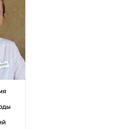
мя
е
оды
ий