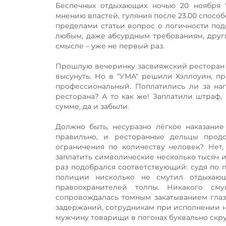
Беспечных отдыхающих ночью 20 ноября 
мнению властей, гуляния после 23.00 спосо
пределами статьи вопрос о логичности под
любым, даже абсурдным требованиям, друг
смысле – уже не первый раз.
Прошлую вечеринку засвияжский ресторан з
высунуть. Но в "УМА" решили Хэллоуин, пр
профессиональный. Поплатились ли за нап
ресторана? А то как же! Заплатили штраф,
сумме, да и забыли.
Должно быть, несуразно лёгкое наказание
правильно, и ресторанные дельцы продо
ограничения по количеству человек? Нет,
заплатить символические несколько тысяч и 
раз подобрался соответствующий: судя по 
полиции нисколько не смутил отдыхаю
правоохранителей толпы. Никакого с
сопровождалась томным закатыванием глаз
задержаний, сотрудникам при исполнении н
мужчину товарищи в погонах буквально скр