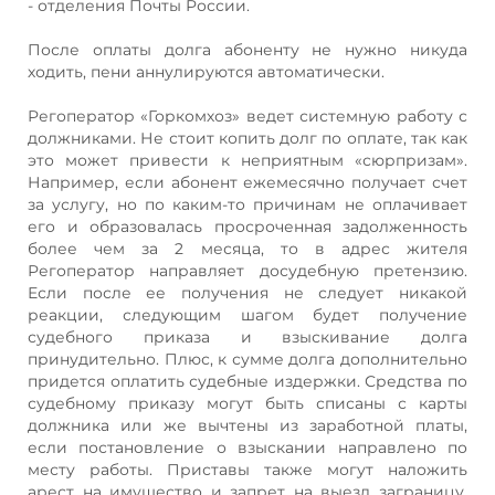
- отделения Почты России.
После оплаты долга абоненту не нужно никуда
ходить, пени аннулируются автоматически.
Регоператор «Горкомхоз» ведет системную работу с
должниками. Не стоит копить долг по оплате, так как
это может привести к неприятным «сюрпризам».
Например, если абонент ежемесячно получает счет
за услугу, но по каким-то причинам не оплачивает
его и образовалась просроченная задолженность
более чем за 2 месяца, то в адрес жителя
Регоператор направляет досудебную претензию.
Если после ее получения не следует никакой
реакции, следующим шагом будет получение
судебного приказа и взыскивание долга
принудительно. Плюс, к сумме долга дополнительно
придется оплатить судебные издержки. Средства по
судебному приказу могут быть списаны с карты
должника или же вычтены из заработной платы,
если постановление о взыскании направлено по
месту работы. Приставы также могут наложить
арест на имущество и запрет на выезд заграницу.