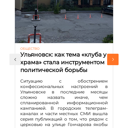
ОБЩЕСТВО
АК
Ульяновск: как тема «клуба у
М
храма» стала инструментом
с
политической борьбы
и
Д
Ситуацию с обострением
М
конфессиональных настроений в
Ульяновске в последние месяцы
А
сложно назвать иначе, чем
о
спланированной информационной
м
кампанией. В городских телеграм-
Д
каналах и части местных СМИ вышла
н
серия публикаций о том, что рядом с
т
церковью на улице Гончарова якобы