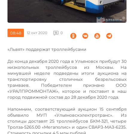
08:48
12 окт 2020
0
«Львят» поддержат троллейбусами
До конца декабря 2020 года в Ульяновск прибудут 30
низкопольных троллейбусов из Москвы. На
минувшей неделе подведены итоги аукциона на
транспортировку столичных безрельсовых
трамваев. Победителем признано ООО
«УРАЛПРОММОНТАЖ», которое и поставит в наш
город подвижной состав до 28 декабря 2020 года.
Напомним, соответствующий аукцион 15 сентября
объявило МУП «Ульяновскэлектротранс». Из
столицы доставят 25 троллейбусов БКМ-321, четыре
Тролза-5265.00 «Мегаполис» и один СВАРЗ-МАЗ-6235.
Стоимость посылки 4,5 млн рублей.