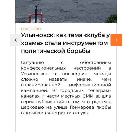
ОБЩЕСТВО
АК
Ульяновск: как тема «клуба у
М
храма» стала инструментом
с
политической борьбы
и
Д
Ситуацию с обострением
М
конфессиональных настроений в
Ульяновске в последние месяцы
А
сложно назвать иначе, чем
о
спланированной информационной
м
кампанией. В городских телеграм-
Д
каналах и части местных СМИ вышла
н
серия публикаций о том, что рядом с
т
церковью на улице Гончарова якобы
о
открывается «стриптиз клую».
н
п
се