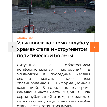
ОБЩЕСТВО
АК
Ульяновск: как тема «клуба у
М
храма» стала инструментом
с
политической борьбы
и
Д
Ситуацию с обострением
М
конфессиональных настроений в
Ульяновске в последние месяцы
А
сложно назвать иначе, чем
о
спланированной информационной
м
кампанией. В городских телеграм-
Д
каналах и части местных СМИ вышла
н
серия публикаций о том, что рядом с
т
церковью на улице Гончарова якобы
о
открывается «стриптиз клую».