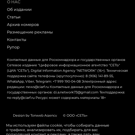
О НАС
Об издании
Статьи
Архив номеров
Размещение рекламы
Контакты
Рупор
Контактные данные для Роскомнадзора и государственных органов
Сетевое издание "Цифровое информационное агентство "СЕТЬ"
(ЦИА "СЕТЬ"), Digital Information Agency "NETWORK" (16+). Техническая
поддержка сайта: телефоны (круглосуточно): 8 (906) 141-89-55,
WhatsApp, Viber, Telegram: +7 999 190-04-08 Электронный адрес
редакции: news@ciarf.ru Контактные данные для Роскомнадзора и
государственных органов: d.i.a.network73@gmail.com Техподдержка:
no-reply@ciarf.ru Ресурс может содержать материалы 18+
Design by Tonweb Agency
© ООО «СЕТЬ»
Политика конфиденциальности
Карта сайта
Мы используем файлы cookie, чтобы собирать данные
о трафике, анализировать их, подбирать для вас
Switch to English
подходящий контент и рекламу, а также дать вам