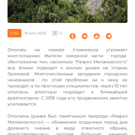
11:56
19 июн 2020
0
Оползеь на севере Ульяновска угрожает
многоэтажкам. Жители северной части города
обеспокоены тем, насколько "Разрез Милановского"
все ближе подходит к жилым домам на Ульяны
Громовой. Многочисленные заседания городских
чиновников по этой проблеме ни к чему не
приводят, а по прогнозам специалистов, через 10 лет
оползень вплотную подойдет к ближайшей
девятиэтажке. С 2018 года его продвижение заметно
усиливается.
Оползень (ранее был памятником природы «Разрез
Милановского») — обнажение осадочных пород дна
древнего океана в виде отвесного обрыва,
представляющего сегодня большую научную