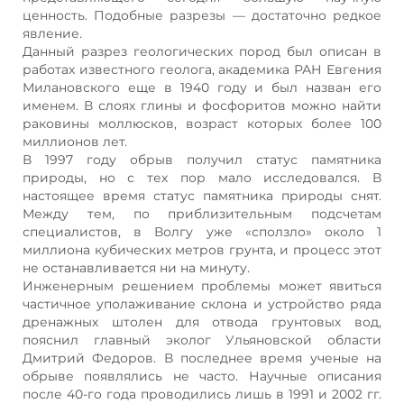
ценность. Подобные разрезы — достаточно редкое
явление.
Данный разрез геологических пород был описан в
работах известного геолога, академика РАН Евгения
Милановского еще в 1940 году и был назван его
именем. В слоях глины и фосфоритов можно найти
раковины моллюсков, возраст которых более 100
миллионов лет.
В 1997 году обрыв получил статус памятника
природы, но с тех пор мало исследовался. В
настоящее время статус памятника природы снят.
Между тем, по приблизительным подсчетам
специалистов, в Волгу уже «сползло» около 1
миллиона кубических метров грунта, и процесс этот
не останавливается ни на минуту.
Инженерным решением проблемы может явиться
частичное уполаживание склона и устройство ряда
дренажных штолен для отвода грунтовых вод,
пояснил главный эколог Ульяновской области
Дмитрий Федоров. В последнее время ученые на
обрыве появлялись не часто. Научные описания
после 40-го года проводились лишь в 1991 и 2002 гг.