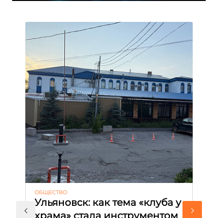
ОБЩЕСТВО
АК
Ульяновск: как тема «клуба у
М
храма» стала инструментом
с