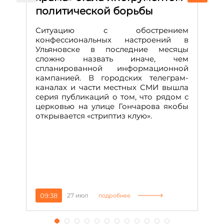
политической борьбы
и
Д
Ситуацию с обострением
М
конфессиональных настроений в
Ульяновске в последние месяцы
А
сложно назвать иначе, чем
о
спланированной информационной
м
кампанией. В городских телеграм-
Д
каналах и части местных СМИ вышла
н
серия публикаций о том, что рядом с
т
церковью на улице Гончарова якобы
о
открывается «стриптиз клую».
н
п
се
за
09:38
27 июл
1
подробнее