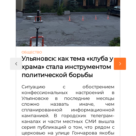
ОБЩЕСТВО
АК
Ульяновск: как тема «клуба у
М
храма» стала инструментом
с
политической борьбы
и
Д
Ситуацию с обострением
М
конфессиональных настроений в
Ульяновске в последние месяцы
А
сложно назвать иначе, чем
о
спланированной информационной
м
кампанией. В городских телеграм-
Д
каналах и части местных СМИ вышла
н
серия публикаций о том, что рядом с
т
церковью на улице Гончарова якобы