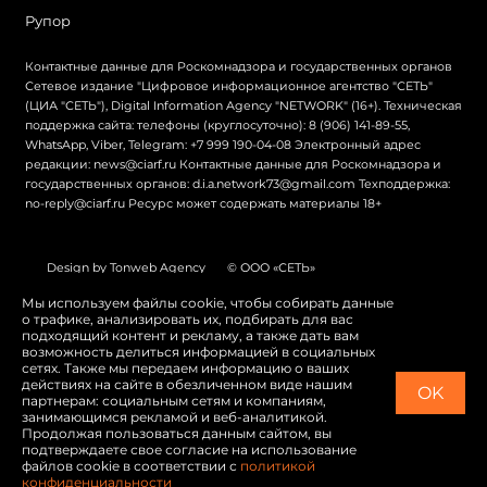
Рупор
Контактные данные для Роскомнадзора и государственных органов
Сетевое издание "Цифровое информационное агентство "СЕТЬ"
(ЦИА "СЕТЬ"), Digital Information Agency "NETWORK" (16+). Техническая
поддержка сайта: телефоны (круглосуточно): 8 (906) 141-89-55,
WhatsApp, Viber, Telegram: +7 999 190-04-08 Электронный адрес
редакции: news@ciarf.ru Контактные данные для Роскомнадзора и
государственных органов: d.i.a.network73@gmail.com Техподдержка:
no-reply@ciarf.ru Ресурс может содержать материалы 18+
Design by Tonweb Agency
© ООО «СЕТЬ»
Политика конфиденциальности
Карта сайта
Мы используем файлы cookie, чтобы собирать данные
о трафике, анализировать их, подбирать для вас
Switch to English
подходящий контент и рекламу, а также дать вам
возможность делиться информацией в социальных
сетях. Также мы передаем информацию о ваших
действиях на сайте в обезличенном виде нашим
OK
партнерам: социальным сетям и компаниям,
занимающимся рекламой и веб-аналитикой.
Продолжая пользоваться данным сайтом, вы
подтверждаете свое согласие на использование
файлов cookie в соответствии с
политикой
конфиденциальности