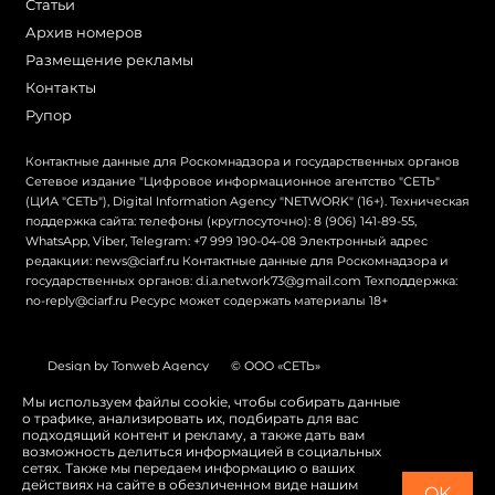
Статьи
Архив номеров
Размещение рекламы
Контакты
Рупор
Контактные данные для Роскомнадзора и государственных органов
Сетевое издание "Цифровое информационное агентство "СЕТЬ"
(ЦИА "СЕТЬ"), Digital Information Agency "NETWORK" (16+). Техническая
поддержка сайта: телефоны (круглосуточно): 8 (906) 141-89-55,
WhatsApp, Viber, Telegram: +7 999 190-04-08 Электронный адрес
редакции: news@ciarf.ru Контактные данные для Роскомнадзора и
государственных органов: d.i.a.network73@gmail.com Техподдержка:
no-reply@ciarf.ru Ресурс может содержать материалы 18+
Design by Tonweb Agency
© ООО «СЕТЬ»
Политика конфиденциальности
Карта сайта
Мы используем файлы cookie, чтобы собирать данные
о трафике, анализировать их, подбирать для вас
Switch to English
подходящий контент и рекламу, а также дать вам
возможность делиться информацией в социальных
сетях. Также мы передаем информацию о ваших
действиях на сайте в обезличенном виде нашим
OK