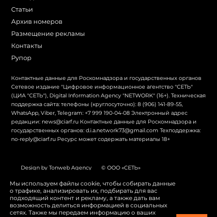
Статьи
Архив номеров
Размещение рекламы
Контакты
Рупор
Контактные данные для Роскомнадзора и государственных органов
Сетевое издание "Цифровое информационное агентство "СЕТЬ"
(ЦИА "СЕТЬ"), Digital Information Agency "NETWORK" (16+). Техническая
поддержка сайта: телефоны (круглосуточно): 8 (906) 141-89-55,
WhatsApp, Viber, Telegram: +7 999 190-04-08 Электронный адрес
редакции: news@ciarf.ru Контактные данные для Роскомнадзора и
государственных органов: d.i.a.network73@gmail.com Техподдержка:
no-reply@ciarf.ru Ресурс может содержать материалы 18+
Design by Tonweb Agency
© ООО «СЕТЬ»
Политика конфиденциальности
Карта сайта
Мы используем файлы cookie, чтобы собирать данные
о трафике, анализировать их, подбирать для вас
Switch to English
подходящий контент и рекламу, а также дать вам
возможность делиться информацией в социальных
сетях. Также мы передаем информацию о ваших