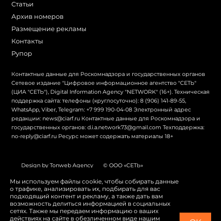
Статьи
Архив номеров
Размещение рекламы
Контакты
Рупор
Контактные данные для Роскомнадзора и государственных органов
Сетевое издание "Цифровое информационное агентство "СЕТЬ"
(ЦИА "СЕТЬ"), Digital Information Agency "NETWORK" (16+). Техническая
поддержка сайта: телефоны (круглосуточно): 8 (906) 141-89-55,
WhatsApp, Viber, Telegram: +7 999 190-04-08 Электронный адрес
редакции: news@ciarf.ru Контактные данные для Роскомнадзора и
государственных органов: d.i.a.network73@gmail.com Техподдержка:
no-reply@ciarf.ru Ресурс может содержать материалы 18+
Design by Tonweb Agency
© ООО «СЕТЬ»
Политика конфиденциальности
Карта сайта
Мы используем файлы cookie, чтобы собирать данные
о трафике, анализировать их, подбирать для вас
Switch to English
подходящий контент и рекламу, а также дать вам
возможность делиться информацией в социальных
сетях. Также мы передаем информацию о ваших
действиях на сайте в обезличенном виде нашим