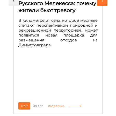
Русского Мелекесса: почему
А
жители бьют тревогу
к
н
В километре от села, которое местные
считают перспективной природной и
В
рекреационной территорией, может
ч
появиться новая площадка для
че
размещения отходов из
Вс
Димитровграда
в
т
за
11:57
08 авг
2
подробнее