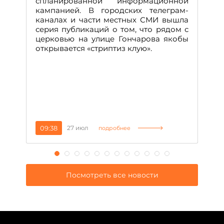
спланированной информационной
м
кампанией. В городских телеграм-
Д
каналах и части местных СМИ вышла
н
серия публикаций о том, что рядом с
т
церковью на улице Гончарова якобы
о
открывается «стриптиз клую».
н
п
се
за
09:38
27 июл
1
подробнее
Посмотреть все новости