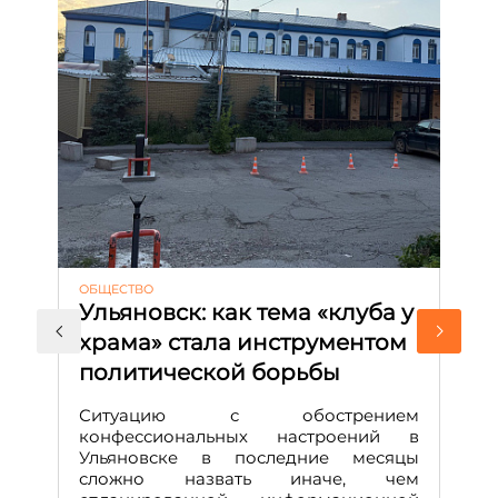
ОБЩЕСТВО
АК
Ульяновск: как тема «клуба у
М
храма» стала инструментом
с
политической борьбы
и
Д
Ситуацию с обострением
М
конфессиональных настроений в
Ульяновске в последние месяцы
А
сложно назвать иначе, чем
о