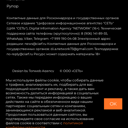
Рупор
Контактные данные для Роскомнадзора и государственных органов
Сетевое издание "Цифровое информационное агентство "СЕТЬ"
(ЦИА "СЕТЬ"), Digital Information Agency "NETWORK" (16+). Техническая
поддержка сайта: телефоны (круглосуточно): 8 (906) 141-89-55,
WhatsApp, Viber, Telegram: +7 999 190-04-08 Электронный адрес
редакции: news@ciarf.ru Контактные данные для Роскомнадзора и
государственных органов: d.i.a.network73@gmail.com Техподдержка:
no-reply@ciarf.ru Ресурс может содержать материалы 18+
Design by Tonweb Agency
© ООО «СЕТЬ»
Политика конфиденциальности
Карта сайта
Мы используем файлы cookie, чтобы собирать данные
о трафике, анализировать их, подбирать для вас
Switch to English
подходящий контент и рекламу, а также дать вам
возможность делиться информацией в социальных
сетях. Также мы передаем информацию о ваших
действиях на сайте в обезличенном виде нашим
OK
партнерам: социальным сетям и компаниям,
занимающимся рекламой и веб-аналитикой.
Продолжая пользоваться данным сайтом, вы
подтверждаете свое согласие на использование
файлов cookie в соответствии с
политикой
конфиденциальности