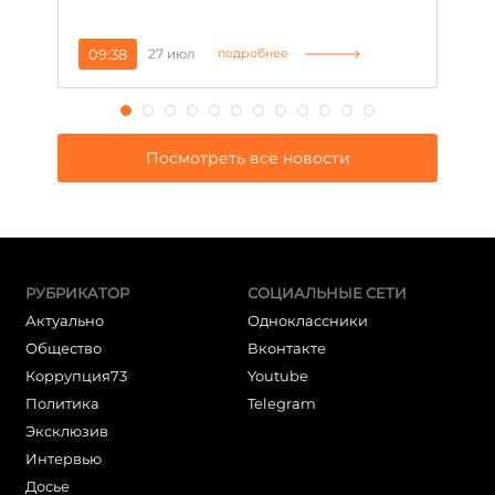
09:38
27 июл
1
подробнее
Посмотреть все новости
РУБРИКАТОР
СОЦИАЛЬНЫЕ СЕТИ
Актуально
Одноклассники
Общество
Вконтакте
Коррупция73
Youtube
Политика
Telegram
Эксклюзив
Интервью
Досье