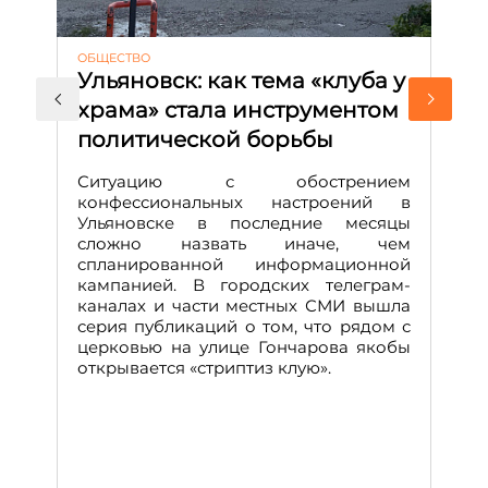
ОБЩЕСТВО
АК
Ульяновск: как тема «клуба у
М
храма» стала инструментом
с
политической борьбы
и
Д
Ситуацию с обострением
М
конфессиональных настроений в
Ульяновске в последние месяцы
А
сложно назвать иначе, чем
о
спланированной информационной
м
кампанией. В городских телеграм-
Д
каналах и части местных СМИ вышла
н
серия публикаций о том, что рядом с
т
церковью на улице Гончарова якобы
о
открывается «стриптиз клую».
н
п
се
за