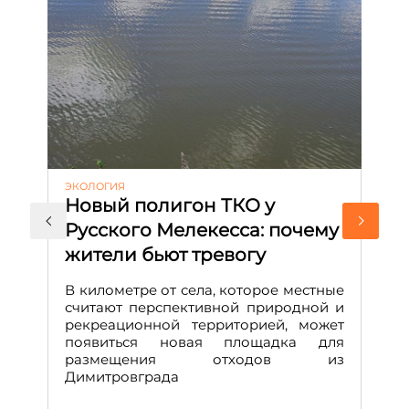
ЭКОЛОГИЯ
КУ
Новый полигон ТКО у
Н
Русского Мелекесса: почему
А
жители бьют тревогу
к
н
В километре от села, которое местные
считают перспективной природной и
В
рекреационной территорией, может
ч
появиться новая площадка для
че
размещения отходов из
Вс
Димитровграда
в
т