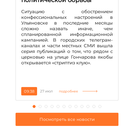
политической борьбы
Д
М
Ситуацию с обострением
конфессиональных настроений в
Ульяновске в последние месяцы
А
сложно назвать иначе, чем
о
спланированной информационной
м
кампанией. В городских телеграм-
Д
каналах и части местных СМИ вышла
н
серия публикаций о том, что рядом с
т
церковью на улице Гончарова якобы
о
открывается «стриптиз клую».
н
п
се
за
09:38
27 июл
1
подробнее
Посмотреть все новости