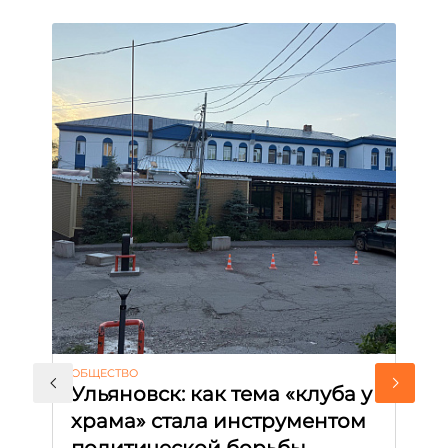
АК
ОБЩЕСТВО
М
Ульяновск: как тема «клуба у
с
храма» стала инструментом
и