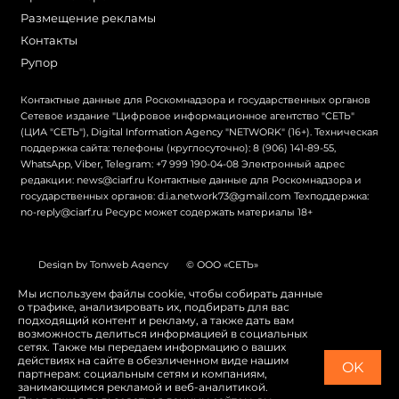
Размещение рекламы
Контакты
Рупор
Контактные данные для Роскомнадзора и государственных органов
Сетевое издание "Цифровое информационное агентство "СЕТЬ"
(ЦИА "СЕТЬ"), Digital Information Agency "NETWORK" (16+). Техническая
поддержка сайта: телефоны (круглосуточно): 8 (906) 141-89-55,
WhatsApp, Viber, Telegram: +7 999 190-04-08 Электронный адрес
редакции: news@ciarf.ru Контактные данные для Роскомнадзора и
государственных органов: d.i.a.network73@gmail.com Техподдержка:
no-reply@ciarf.ru Ресурс может содержать материалы 18+
Design by Tonweb Agency
© ООО «СЕТЬ»
Политика конфиденциальности
Карта сайта
Мы используем файлы cookie, чтобы собирать данные
о трафике, анализировать их, подбирать для вас
Switch to English
подходящий контент и рекламу, а также дать вам
возможность делиться информацией в социальных
сетях. Также мы передаем информацию о ваших
действиях на сайте в обезличенном виде нашим
OK
партнерам: социальным сетям и компаниям,
занимающимся рекламой и веб-аналитикой.