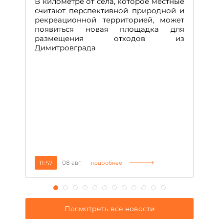
В километре от села, которое местные
считают перспективной природной и
В
рекреационной территорией, может
ч
появиться новая площадка для
че
размещения отходов из
Вс
Димитровграда
в
т
за
11:57
08 авг
2
подробнее
Посмотреть все новости