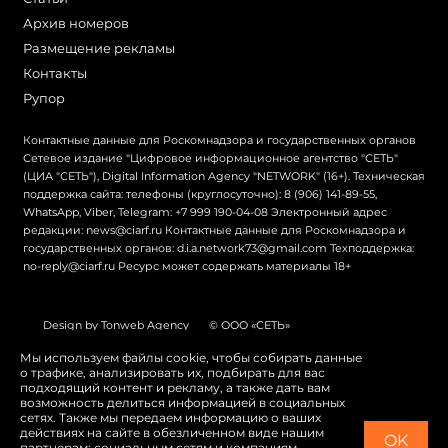
Архив номеров
Размещение рекламы
Контакты
Рупор
Контактные данные для Роскомнадзора и государственных органов
Сетевое издание "Цифровое информационное агентство "СЕТЬ"
(ЦИА "СЕТЬ"), Digital Information Agency "NETWORK" (16+). Техническая
поддержка сайта: телефоны (круглосуточно): 8 (906) 141-89-55,
WhatsApp, Viber, Telegram: +7 999 190-04-08 Электронный адрес
редакции: news@ciarf.ru Контактные данные для Роскомнадзора и
государственных органов: d.i.a.network73@gmail.com Техподдержка:
no-reply@ciarf.ru Ресурс может содержать материалы 18+
Design by Tonweb Agency
© ООО «СЕТЬ»
Политика конфиденциальности
Карта сайта
Мы используем файлы cookie, чтобы собирать данные
о трафике, анализировать их, подбирать для вас
Switch to English
подходящий контент и рекламу, а также дать вам
возможность делиться информацией в социальных
сетях. Также мы передаем информацию о ваших
действиях на сайте в обезличенном виде нашим
OK
партнерам: социальным сетям и компаниям,