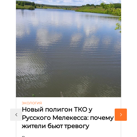
ЭКОЛОГИЯ
КУ
Новый полигон ТКО у
Н
Русского Мелекесса: почему
А
жители бьют тревогу
к
н