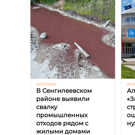
ЭКОЛОГИЯ
ИНТ
В Сенгилеевском
Ал
районе выявили
«З
свалку
ст
промышленных
ош
отходов рядом с
ну
жилыми домами