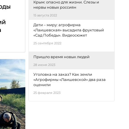
Крым: опасно для жизни. Слезы и
оды
нервы новых россиян
15 августа 2022
ий
Дети – миру: агрофирма
а
«Лаишевская» высадила фруктовый
«Сад Победы». Видеосюжет
25 сентября 2022
Пришло время новых людей
28 июня 2023
Уголовка на заказ? Как земли
«Агрофирмы «Лаишевской» два раза
оценили
25 февраля 2023