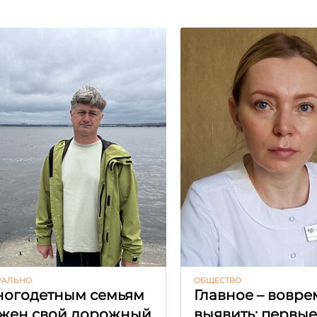
УАЛЬНО
ОБЩЕСТВО
огодетным семьям
Главное – вовре
жен свой дорожный
выявить: первы