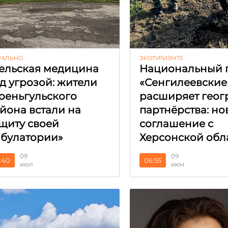
УАЛЬНО
ЭКОТУРИЗМ73
ельская медицина
Национальный 
д угрозой: жители
«Сенгилеевские
реньгульского
расширяет гео
йона встали на
партнёрства: но
щиту своей
соглашение с
булатории»
Херсонской обл
09
09
:40
06:55
июл
июн