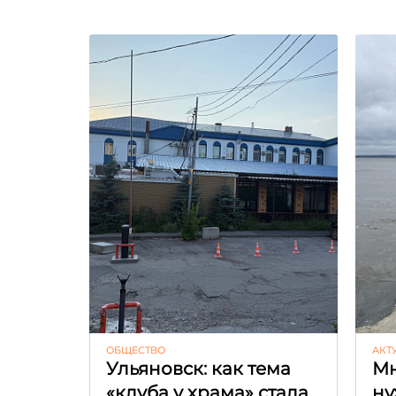
ОБЩЕСТВО
АКТ
Ульяновск: как тема
Мн
«клуба у храма» стала
ну