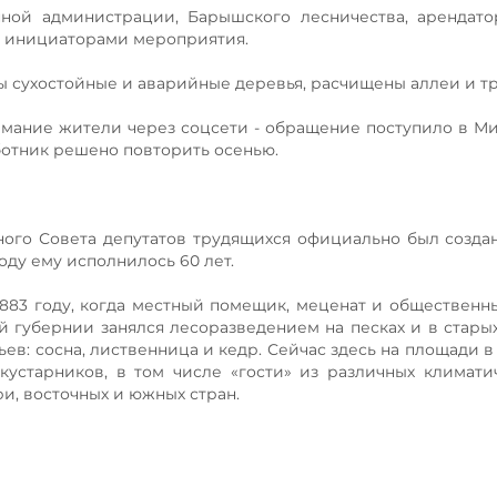
ной администрации, Барышского лесничества, арендато
ли инициаторами мероприятия.
ы сухостойные и аварийные деревья, расчищены аллеи и т
имание жители через соцсети - обращение поступило в 
ботник решено повторить осенью.
ного Совета депутатов трудящихся официально был созда
оду ему исполнилось 60 лет.
1883 году, когда местный помещик, меценат и общественн
губернии занялся лесоразведением на песках и в старых
в: сосна, лиственница и кедр. Сейчас здесь на площади в 
кустарников, в том числе «гости» из различных климати
и, восточных и южных стран.