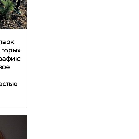
парк
 горы»
графию
вое
астью