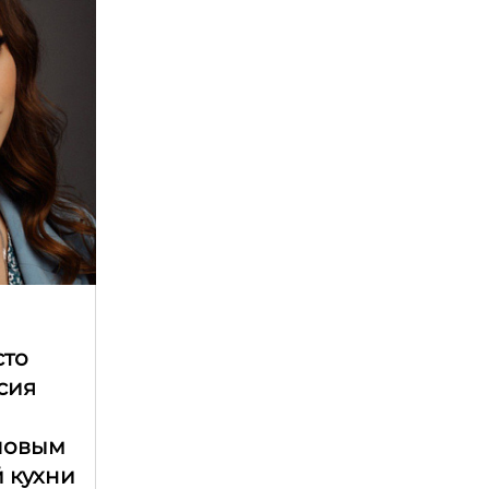
сто
асия
ловым
 кухни