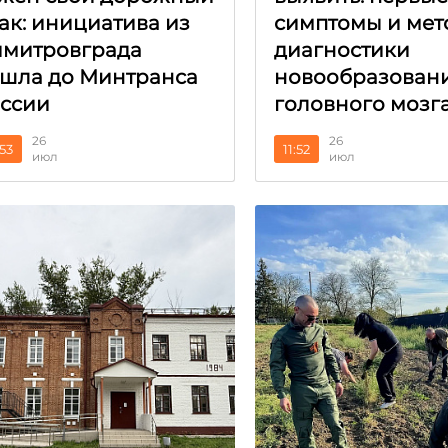
ак: инициатива из
симптомы и мет
митровграда
диагностики
шла до Минтранса
новообразован
ссии
головного мозг
26
26
:53
11:52
июл
июл