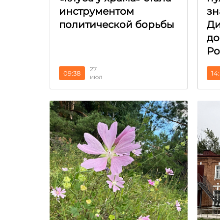
инструментом
зн
политической борьбы
Ди
до
Ро
27
09:38
14
июл