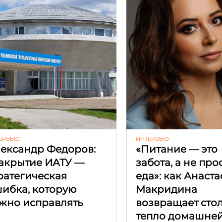
ЕРВЬЮ
ИНТЕРВЬЮ
ександр Федоров:
«Питание — это
акрытие ИАТУ —
забота, а не про
ратегическая
еда»: как Анаст
ибка, которую
Макридина
жно исправлять
возвращает сто
тепло домашней