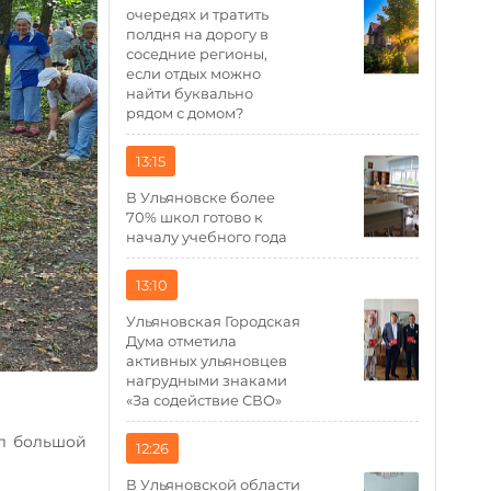
очередях и тратить
полдня на дорогу в
соседние регионы,
если отдых можно
найти буквально
рядом с домом?
13:15
В Ульяновске более
70% школ готово к
началу учебного года
13:10
Ульяновская Городская
Дума отметила
активных ульяновцев
нагрудными знаками
«За содействие СВО»
л большой
12:26
В Ульяновской области