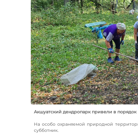
Акшуатский дендропарк привели в порядок
На особо охраняемой природной территор
субботник.