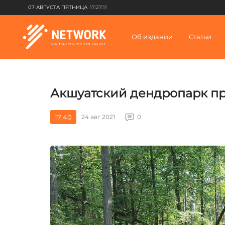
07 АВГУСТА ПЯТНИЦА
17:27:11
Об издании
Статьи
Акшуатский дендропарк пр
17:40
24 авг 2021
0