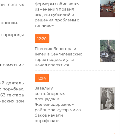
фермеры добиваются
ры лесных
изменения правил
выдачи субсидий и
решения проблемы с
ропинки.
топливом
Минприроды
12:20
Птенчик Белогора и
Гилеи в Сенгилеевских
горах подрос и уже
н памятник
начал оперяться
12:14
ый деятель
Завалы у
 порубках.
контейнерных
63 гектара
площадок: в
ческих зон
Железнодорожном
районе за мусор мимо
баков начали
штрафовать