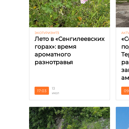
ЭКОТУРИЗМ73
АКТ
Лето в «Сенгилеевских
«С
горах»: время
по
ароматного
Те
разнотравья
ра
за
ам
13
17:03
09
июл