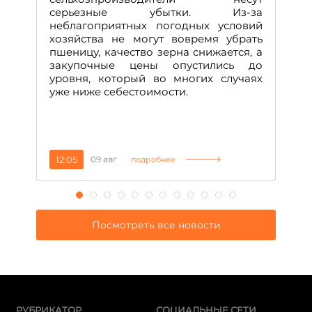
серьезные убытки. Из-за
неблагоприятных погодных условий
хозяйства не могут вовремя убрать
пшеницу, качество зерна снижается, а
закупочные цены опустились до
уровня, который во многих случаях
уже ниже себестоимости.
12:05
09 авг
1
подробнее
Посмотреть все новости
РУБРИКАТОР
СОЦИАЛЬНЫЕ СЕТИ