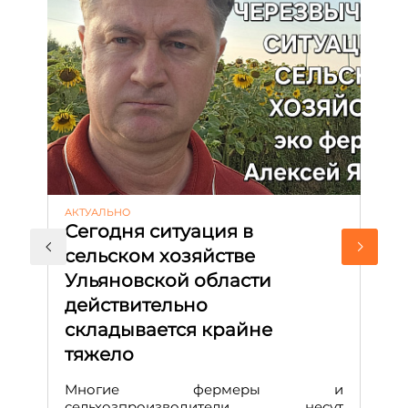
АКТУАЛЬНО
ЭК
Сегодня ситуация в
Н
сельском хозяйстве
Р
Ульяновской области
ж
действительно
В 
складывается крайне
с
р
тяжело
п
р
Многие фермеры и
Д
сельхозпроизводители несут