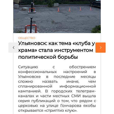
ОБЩЕСТВО
АК
Ульяновск: как тема «клуба у
М
храма» стала инструментом
с
политической борьбы
и
Д
Ситуацию с обострением
М
конфессиональных настроений в
Ульяновске в последние месяцы
А
сложно назвать иначе, чем
о
спланированной информационной
м
кампанией. В городских телеграм-
Д
каналах и части местных СМИ вышла
н
серия публикаций о том, что рядом с
т
церковью на улице Гончарова якобы
о
открывается «стриптиз клую».