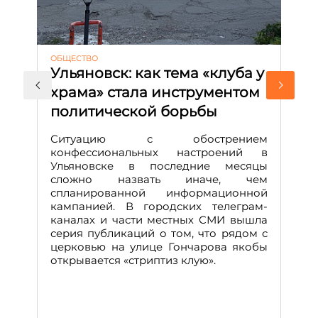
ОБЩЕСТВО
АК
Ульяновск: как тема «клуба у
М
храма» стала инструментом
с
политической борьбы
и
Д
Ситуацию с обострением
М
конфессиональных настроений в
Ульяновске в последние месяцы
А
сложно назвать иначе, чем
о
спланированной информационной
м
кампанией. В городских телеграм-
Д
каналах и части местных СМИ вышла
н
серия публикаций о том, что рядом с
т
церковью на улице Гончарова якобы
о
открывается «стриптиз клую».
н
п
се
за