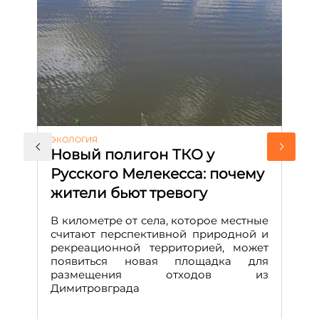
ЭКОЛОГИЯ
КУ
Новый полигон ТКО у
Н
Русского Мелекесса: почему
А
жители бьют тревогу
к
н
В километре от села, которое местные
считают перспективной природной и
В
рекреационной территорией, может
ч
появиться новая площадка для
че
размещения отходов из
Вс
Димитровграда
в
т