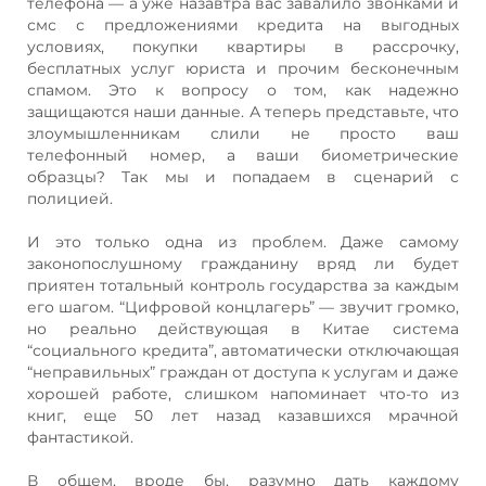
телефона — а уже назавтра вас завалило звонками и
смс с предложениями кредита на выгодных
условиях, покупки квартиры в рассрочку,
бесплатных услуг юриста и прочим бесконечным
спамом. Это к вопросу о том, как надежно
защищаются наши данные. А теперь представьте, что
злоумышленникам слили не просто ваш
телефонный номер, а ваши биометрические
образцы? Так мы и попадаем в сценарий с
полицией.
И это только одна из проблем. Даже самому
законопослушному гражданину вряд ли будет
приятен тотальный контроль государства за каждым
его шагом. “Цифровой концлагерь” — звучит громко,
но реально действующая в Китае система
“социального кредита”, автоматически отключающая
“неправильных” граждан от доступа к услугам и даже
хорошей работе, слишком напоминает что-то из
книг, еще 50 лет назад казавшихся мрачной
фантастикой.
В общем, вроде бы, разумно дать каждому