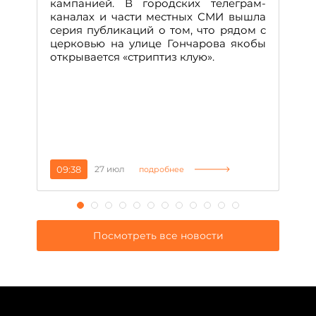
м
кампанией. В городских телеграм-
Д
каналах и части местных СМИ вышла
н
серия публикаций о том, что рядом с
т
церковью на улице Гончарова якобы
о
открывается «стриптиз клую».
н
п
се
за
09:38
27 июл
1
подробнее
Посмотреть все новости