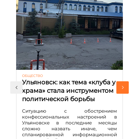
ОБЩЕСТВО
АК
Ульяновск: как тема «клуба у
М
храма» стала инструментом
с
политической борьбы
и
Д
Ситуацию с обострением
М
конфессиональных настроений в
Ульяновске в последние месяцы
А
сложно назвать иначе, чем
о
спланированной информационной