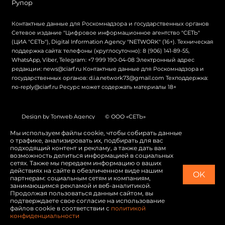
Рупор
Контактные данные для Роскомнадзора и государственных органов
Сетевое издание "Цифровое информационное агентство "СЕТЬ"
(ЦИА "СЕТЬ"), Digital Information Agency "NETWORK" (16+). Техническая
поддержка сайта: телефоны (круглосуточно): 8 (906) 141-89-55,
WhatsApp, Viber, Telegram: +7 999 190-04-08 Электронный адрес
редакции: news@ciarf.ru Контактные данные для Роскомнадзора и
государственных органов: d.i.a.network73@gmail.com Техподдержка:
no-reply@ciarf.ru Ресурс может содержать материалы 18+
Design by Tonweb Agency
© ООО «СЕТЬ»
Политика конфиденциальности
Карта сайта
Мы используем файлы cookie, чтобы собирать данные
о трафике, анализировать их, подбирать для вас
Switch to English
подходящий контент и рекламу, а также дать вам
возможность делиться информацией в социальных
сетях. Также мы передаем информацию о ваших
действиях на сайте в обезличенном виде нашим
OK
партнерам: социальным сетям и компаниям,
занимающимся рекламой и веб-аналитикой.
Продолжая пользоваться данным сайтом, вы
подтверждаете свое согласие на использование
файлов cookie в соответствии с
политикой
конфиденциальности