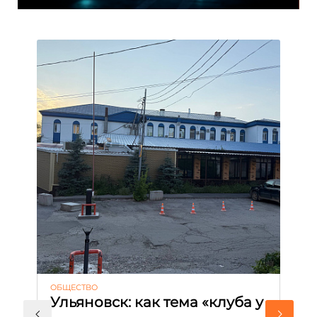
ОБЩЕСТВО
АК
Ульяновск: как тема «клуба у
М