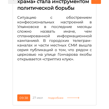
храма» стала инструментом
с
политической борьбы
и
Д
Ситуацию с обострением
М
конфессиональных настроений в
Ульяновске в последние месяцы
А
сложно назвать иначе, чем
о
спланированной информационной
м
кампанией. В городских телеграм-
Д
каналах и части местных СМИ вышла
н
серия публикаций о том, что рядом с
т
церковью на улице Гончарова якобы
о
открывается «стриптиз клую».
н
п
се
за
09:38
27 июл
1
подробнее