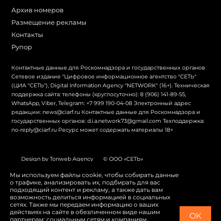
Архив номеров
Размещение рекламы
Контакты
Рупор
Контактные данные для Роскомнадзора и государственных органов
Сетевое издание "Цифровое информационное агентство "СЕТЬ"
(ЦИА "СЕТЬ"), Digital Information Agency "NETWORK" (16+). Техническая
поддержка сайта: телефоны (круглосуточно): 8 (906) 141-89-55,
WhatsApp, Viber, Telegram: +7 999 190-04-08 Электронный адрес
редакции: news@ciarf.ru Контактные данные для Роскомнадзора и
государственных органов: d.i.a.network73@gmail.com Техподдержка:
no-reply@ciarf.ru Ресурс может содержать материалы 18+
Design by Tonweb Agency
© ООО «СЕТЬ»
Политика конфиденциальности
Карта сайта
Мы используем файлы cookie, чтобы собирать данные
о трафике, анализировать их, подбирать для вас
Switch to English
подходящий контент и рекламу, а также дать вам
возможность делиться информацией в социальных
сетях. Также мы передаем информацию о ваших
действиях на сайте в обезличенном виде нашим
OK
партнерам: социальным сетям и компаниям,