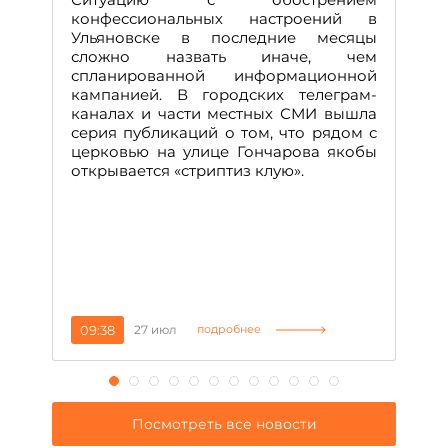
М
конфессиональных настроений в
Ульяновске в последние месяцы
А
сложно назвать иначе, чем
о
спланированной информационной
м
кампанией. В городских телеграм-
Д
каналах и части местных СМИ вышла
н
серия публикаций о том, что рядом с
т
церковью на улице Гончарова якобы
о
открывается «стриптиз клую».
н
п
се
за
09:38
27 июл
1
подробнее
Посмотреть все новости