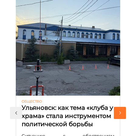
ОБЩЕСТВО
АК
Ульяновск: как тема «клуба у
М
храма» стала инструментом
с
политической борьбы
и
Д
Ситуацию с обострением