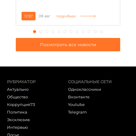
11:57
08 авг
2
подробнее
Посмотреть все новости
РУБРИКАТОР
СОЦИАЛЬНЫЕ СЕТИ
Актуально
Одноклассники
Общество
Вконтакте
Коррупция73
Youtube
Политика
Telegram
Эксклюзив
Интервью
Досье