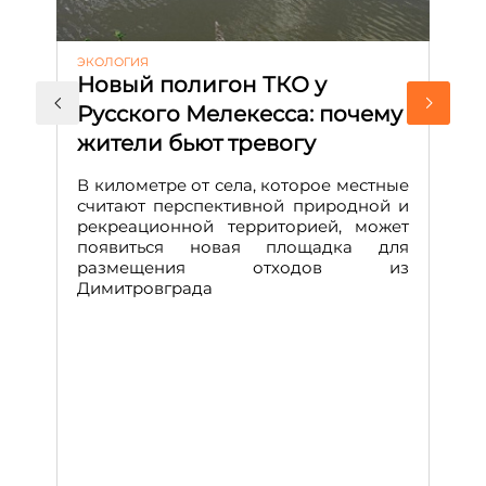
ЭКОЛОГИЯ
КУ
Новый полигон ТКО у
Н
Русского Мелекесса: почему
А
жители бьют тревогу
к
н
В километре от села, которое местные
считают перспективной природной и
В
рекреационной территорией, может
ч
появиться новая площадка для
че
размещения отходов из
Вс
Димитровграда
в
т
за