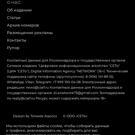
О НАС
Об издании
Статьи
Архив номеров
Размещение рекламы
Контакты
Рупор
Контактные данные для Роскомнадзора и государственных органов
Сетевое издание "Цифровое информационное агентство "СЕТЬ"
(ЦИА "СЕТЬ"), Digital Information Agency "NETWORK" (16+). Техническая
поддержка сайта: телефоны (круглосуточно): 8 (906) 141-89-55,
WhatsApp, Viber, Telegram: +7 999 190-04-08 Электронный адрес
редакции: news@ciarf.ru Контактные данные для Роскомнадзора и
государственных органов: d.i.a.network73@gmail.com Техподдержка:
no-reply@ciarf.ru Ресурс может содержать материалы 18+
Design by Tonweb Agency
© ООО «СЕТЬ»
Политика конфиденциальности
Карта сайта
Мы используем файлы cookie, чтобы собирать данные
о трафике, анализировать их, подбирать для вас
Switch to English
подходящий контент и рекламу, а также дать вам