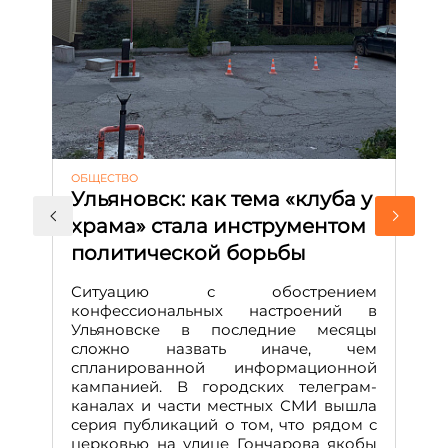
ОБЩЕСТВО
АК
Ульяновск: как тема «клуба у
М
храма» стала инструментом
с
политической борьбы
и
Д
Ситуацию с обострением
М
конфессиональных настроений в
Ульяновске в последние месяцы
А
сложно назвать иначе, чем
о
спланированной информационной
м
кампанией. В городских телеграм-
Д
каналах и части местных СМИ вышла
н
серия публикаций о том, что рядом с
т
церковью на улице Гончарова якобы