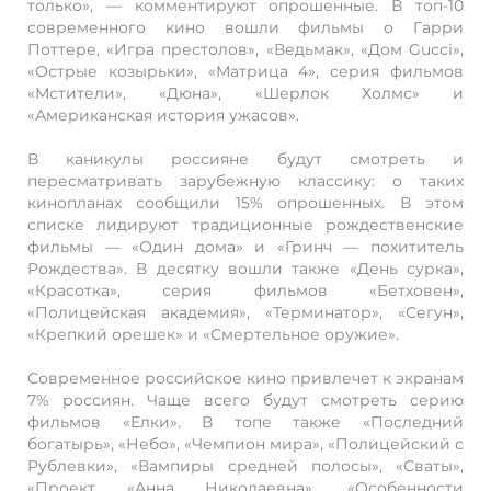
только», — комментируют опрошенные. В топ-10
современного кино вошли фильмы о Гарри
Поттере, «Игра престолов», «Ведьмак», «Дом Gucci»,
«Острые козырьки», «Матрица 4», серия фильмов
«Мстители», «Дюна», «Шерлок Холмс» и
«Американская история ужасов».
В каникулы россияне будут смотреть и
пересматривать зарубежную классику: о таких
кинопланах сообщили 15% опрошенных. В этом
списке лидируют традиционные рождественские
фильмы — «Один дома» и «Гринч — похититель
Рождества». В десятку вошли также «День сурка»,
«Красотка», серия фильмов «Бетховен»,
«Полицейская академия», «Терминатор», «Сегун»,
«Крепкий орешек» и «Смертельное оружие».
Современное российское кино привлечет к экранам
7% россиян. Чаще всего будут смотреть серию
фильмов «Елки». В топе также «Последний
богатырь», «Небо», «Чемпион мира», «Полицейский с
Рублевки», «Вампиры средней полосы», «Сваты»,
«Проект «Анна Николаевна», «Особенности