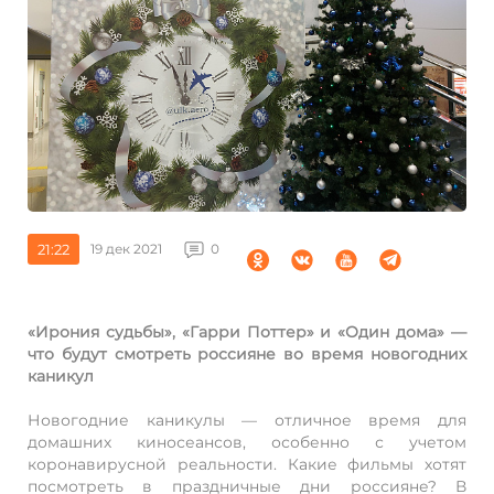
21:22
19 дек 2021
0
«Ирония судьбы», «Гарри Поттер» и «Один дома» —
что будут смотреть россияне во время новогодних
каникул
Новогодние каникулы — отличное время для
домашних киносеансов, особенно с учетом
коронавирусной реальности. Какие фильмы хотят
посмотреть в праздничные дни россияне? В