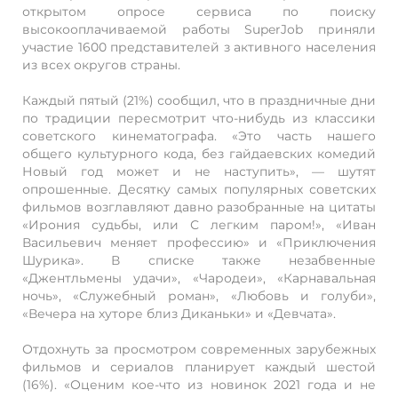
открытом опросе сервиса по поиску
высокооплачиваемой работы SuperJob приняли
участие 1600 представителей з активного населения
из всех округов страны.
Каждый пятый (21%) сообщил, что в праздничные дни
по традиции пересмотрит что-нибудь из классики
советского кинематографа. «Это часть нашего
общего культурного кода, без гайдаевских комедий
Новый год может и не наступить», — шутят
опрошенные. Десятку самых популярных советских
фильмов возглавляют давно разобранные на цитаты
«Ирония судьбы, или С легким паром!», «Иван
Васильевич меняет профессию» и «Приключения
Шурика». В списке также незабвенные
«Джентльмены удачи», «Чародеи», «Карнавальная
ночь», «Служебный роман», «Любовь и голуби»,
«Вечера на хуторе близ Диканьки» и «Девчата».
Отдохнуть за просмотром современных зарубежных
фильмов и сериалов планирует каждый шестой
(16%). «Оценим кое-что из новинок 2021 года и не