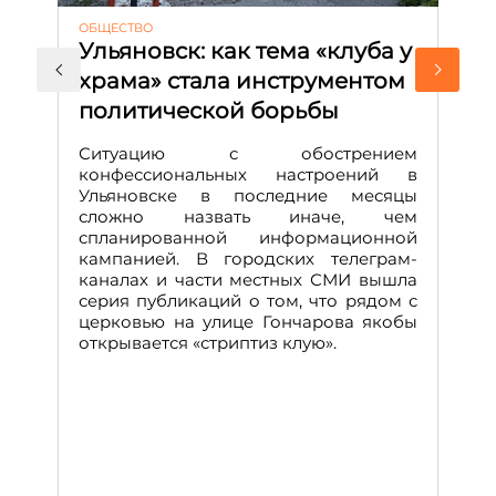
ОБЩЕСТВО
АК
Ульяновск: как тема «клуба у
М
храма» стала инструментом
с
политической борьбы
и
Д
Ситуацию с обострением
М
конфессиональных настроений в
Ульяновске в последние месяцы
А
сложно назвать иначе, чем
о
спланированной информационной
м
кампанией. В городских телеграм-
Д
каналах и части местных СМИ вышла
н
серия публикаций о том, что рядом с
т
церковью на улице Гончарова якобы
о
открывается «стриптиз клую».
н
п
се
за