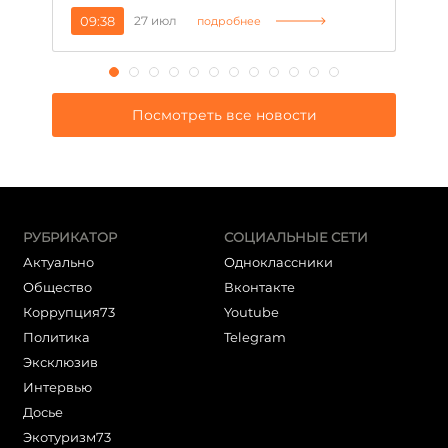
09:38
27 июл
1
подробнее
Посмотреть все новости
РУБРИКАТОР
СОЦИАЛЬНЫЕ СЕТИ
Актуально
Одноклассники
Общество
Вконтакте
Коррупция73
Youtube
Политика
Telegram
Эксклюзив
Интервью
Досье
Экотуризм73