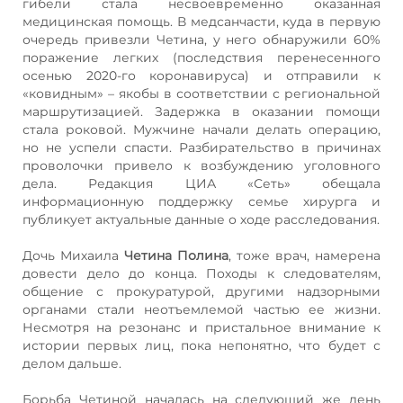
гибели стала несвоевременно оказанная
медицинская помощь. В медсанчасти, куда в первую
очередь привезли Четина, у него обнаружили 60%
поражение легких (последствия перенесенного
осенью 2020-го коронавируса) и отправили к
«ковидным» – якобы в соответствии с региональной
маршрутизацией. Задержка в оказании помощи
стала роковой. Мужчине начали делать операцию,
но не успели спасти. Разбирательство в причинах
проволочки привело к возбуждению уголовного
дела. Редакция ЦИА «Сеть» обещала
информационную поддержку семье хирурга и
публикует актуальные данные о ходе расследования.
Дочь Михаила
Четина Полина
, тоже врач, намерена
довести дело до конца. Походы к следователям,
общение с прокуратурой, другими надзорными
органами стали неотъемлемой частью ее жизни.
Несмотря на резонанс и пристальное внимание к
истории первых лиц, пока непонятно, что будет с
делом дальше.
Борьба Четиной началась на следующий же день