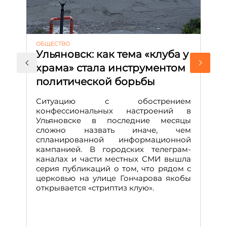
ОБЩЕСТВО
АК
Ульяновск: как тема «клуба у
М
храма» стала инструментом
с
политической борьбы
и
Д
Ситуацию с обострением
М
конфессиональных настроений в
Ульяновске в последние месяцы
А
сложно назвать иначе, чем
о
спланированной информационной
м
кампанией. В городских телеграм-
Д
каналах и части местных СМИ вышла
н
серия публикаций о том, что рядом с
т
церковью на улице Гончарова якобы
о
открывается «стриптиз клую».
н
п
се
за