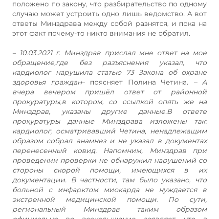
положено по закону, что разбирательство по одному
случаю может устроить одно лишь ведомство. А вот
ответы Минздрава между собой разнятся, и пока на
этот факт почему-то никто внимания не обратил.
– 10.03.2021 г. Минздрав прислал мне ответ на мое
обращение,где без разъяснения указал, что
кардиолог нарушила статью 73 Закона об охране
здоровья граждан
– поясняет Полина Четина.
– А
вчера вечером пришёл ответ от районной
прокуратуры,в котором, со ссылкой опять же на
Минздрав, указаны другие данные.В ответе
прокуратуры данные Минздрава изложены так:
кардиолог, осматривавший Четина, ненадлежащим
образом собрал анамнез и не указал в документах
перенесенный ковид. Напомним, Минздрав при
проведении проверки не обнаружил нарушений со
стороны скорой помощи, имеющихся в их
документации. В частности, там было указано, что
больной с инфарктом миокарда не нуждается в
экстренной медицинской помощи. По сути,
региональный Минздрав таким образом
официально во всеуслышание заявляет, что в