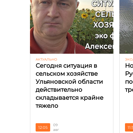
АКТУАЛЬНО
ЭКО
Сегодня ситуация в
Но
сельском хозяйстве
Ру
Ульяновской области
по
действительно
тр
складывается крайне
тяжело
09
12:05
11:
авг