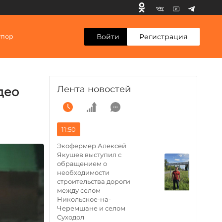
Войти
Регистрация
упор
Лента новостей
део
11:50
Экофермер Алексей
Якушев выступил с
обращением о
необходимости
строительства дороги
между селом
Никольское-на-
Черемшане и селом
Суходол