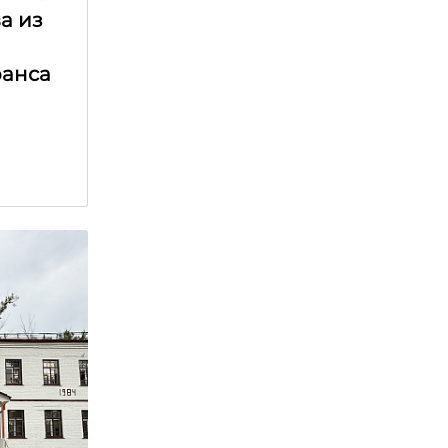
а из
ранса