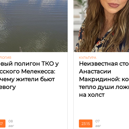
ЛОГИЯ
КУЛЬТУРА
вый полигон ТКО у
Неизвестная ст
сского Мелекесса:
Анастасии
чему жители бьют
Макридиной: ко
евогу
тепло души лож
на холст
08
07
57
23:15
авг
авг