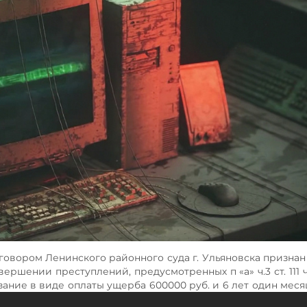
риговором Ленинского районного суда г. Ульяновска призна
ршении преступлений, предусмотренных п «а» ч.3 ст. 111 ч.1 с
о наказание в виде оплаты ущерба 600000 руб. и 6 лет один ме