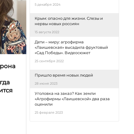
5 декабря 2024
Крым: опасно для жизни. Слезы и
нервы новых россиян
15 августа 2022
Дети – миру: агрофирма
«Лаишевская» высадила фруктовый
«Сад Победы». Видеосюжет
25 сентября 2022
орона
Пришло время новых людей
гда
28 июня 2023
ится
Уголовка на заказ? Как земли
«Агрофирмы «Лаишевской» два раза
оценили
25 февраля 2023