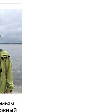
емьям
рожный