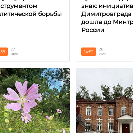
струментом
знак: инициатив
литической борьбы
Димитровграда
дошла до Минт
России
27
26
:38
14:53
июл
июл