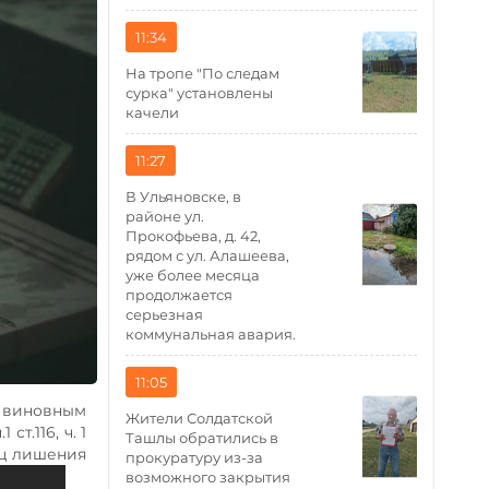
11:34
На тропе "По следам
сурка" установлены
качели
11:27
В Ульяновске, в
районе ул.
Прокофьева, д. 42,
рядом с ул. Алашеева,
уже более месяца
продолжается
серьезная
коммунальная авария.
11:05
н виновным
Жители Солдатской
т.116, ч. 1
Ташлы обратились в
сяц лишения
прокуратуру из-за
возможного закрытия