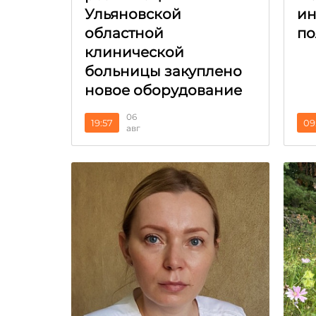
Ульяновской
ин
областной
по
клинической
больницы закуплено
новое оборудование
06
19:57
09
авг