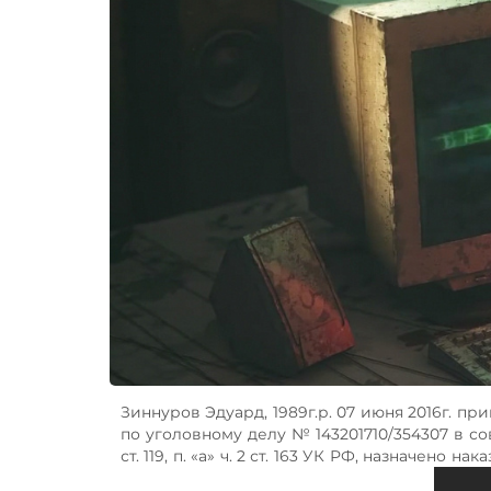
Зиннуров Эдуард, 1989г.р. 07 июня 2016г. п
по уголовному делу № 143201710/354307 в сове
ст. 119, п. «а» ч. 2 ст. 163 УК РФ, назначен