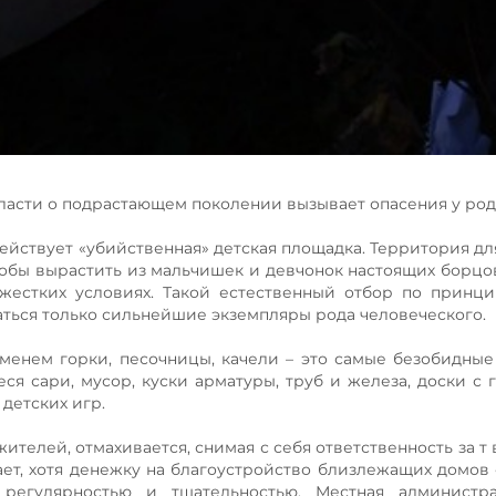
бласти о подрастающем поколении вызывает опасения у род
 действует «убийственная» детская площадка. Территория д
обы вырастить из мальчишек и девчонок настоящих борцов
жестких условиях. Такой естественный отбор по принц
аться только сильнейшие экземпляры рода человеческого.
менем горки, песочницы, качели – это самые безобидны
я сари, мусор, куски арматуры, труб и железа, доски с 
детских игр.
ителей, отмахивается, снимая с себя ответственность за т
елает, хотя денежку на благоустройство близлежащих домов
 регулярностью и тщательностью. Местная администр