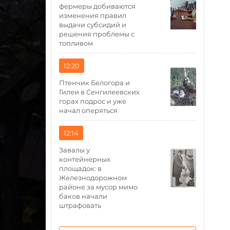
фермеры добиваются
изменения правил
выдачи субсидий и
решения проблемы с
топливом
12:20
Птенчик Белогора и
Гилеи в Сенгилеевских
горах подрос и уже
начал оперяться
12:14
Завалы у
контейнерных
площадок: в
Железнодорожном
районе за мусор мимо
баков начали
штрафовать