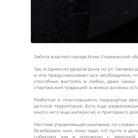
Забота властей города Инзы Ульяновской о
Так, в одном из дворов дома по ул. Чапаева
и игр предусматривает все необходимое, чт
способных выстоять в любых, даже самых 
спартанский традиций: в живых должны ост
Разбитые и покосившиеся, подернутые вре
детской территории. Есть еще развалившиес
много чего еще интересно и пригодного для 
Местная управляющая компания, по словам ж
безобразие, мол, кому надо, тот пусть и д
собирают, как и положено, с завидной