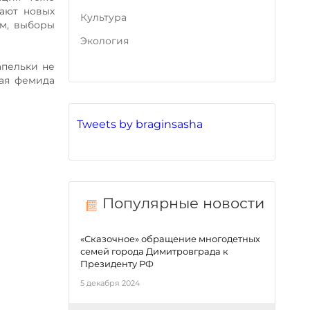
мают новых
Культура
ом, выборы
Экология
апельки не
ная фемида
Tweets by braginsasha
Популярные новости
«Сказочное» обращение многодетных
семей города Димитровграда к
Президенту РФ
5 декабря 2024