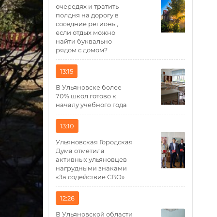
очередях и тратить
полдня на дорогу в
соседние регионы,
если отдых можно
найти буквально
рядом с домом?
13:15
В Ульяновске более
70% школ готово к
началу учебного года
13:10
Ульяновская Городская
Дума отметила
активных ульяновцев
нагрудными знаками
«За содействие СВО»
12:26
В Ульяновской области