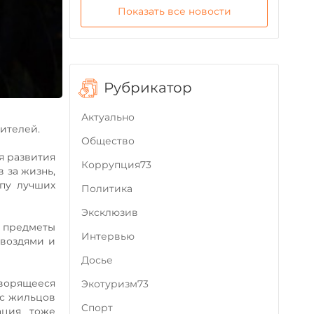
Показать все новости
Рубрикатор
Актуально
ителей.
Общество
ля развития
Коррупция73
 за жизнь,
ипу лучших
Политика
Эксклюзив
е предметы
Интервью
гвоздями и
Досье
 ворящееся
Экотуризм73
 с жильцов
Cпорт
ация тоже