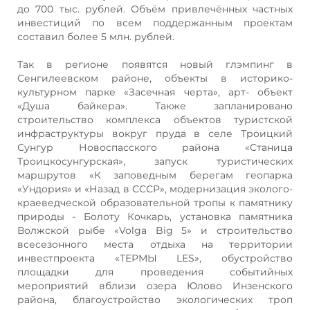
до 700 тыс. рублей. Объём привлечённых частных
инвестиций по всем поддержанным проектам
составил более 5 млн. рублей.
Так в регионе появятся новый глэмпинг в
Сенгилеевском районе, объекты в историко-
культурном парке «Засечная черта», арт- объект
«Душа байкера». Также запланировано
строительство комплекса объектов туристской
инфраструктуры вокруг пруда в селе Троицкий
Сунгур Новоспасского района «Станица
Троицкосунгурская», запуск туристических
маршрутов «К заповедным берегам геопарка
«Ундория» и «Назад в СССР», модернизация эколого-
краеведческой образовательной тропы к памятнику
природы - Болоту Кочкарь, установка памятника
Волжской рыбе «Volga Big 5» и строительство
всесезонного места отдыха на территории
инвестпроекта «ТЕРМЫ LES», обустройство
площадки для проведения событийных
мероприятий вблизи озера Юлово Инзенского
района, благоустройство экологических троп