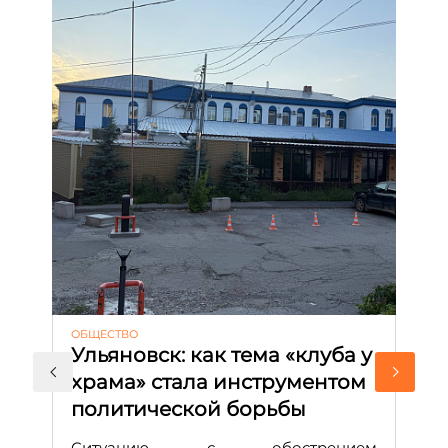
ОБЩЕСТВО
АК
Ульяновск: как тема «клуба у
М
храма» стала инструментом
с
политической борьбы
и
Д
Ситуацию с обострением