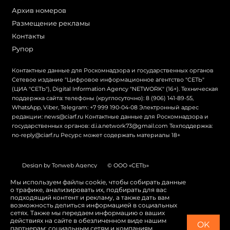
Архив номеров
Размещение рекламы
Контакты
Рупор
Контактные данные для Роскомнадзора и государственных органов
Сетевое издание "Цифровое информационное агентство "СЕТЬ"
(ЦИА "СЕТЬ"), Digital Information Agency "NETWORK" (16+). Техническая
поддержка сайта: телефоны (круглосуточно): 8 (906) 141-89-55,
WhatsApp, Viber, Telegram: +7 999 190-04-08 Электронный адрес
редакции: news@ciarf.ru Контактные данные для Роскомнадзора и
государственных органов: d.i.a.network73@gmail.com Техподдержка:
no-reply@ciarf.ru Ресурс может содержать материалы 18+
Design by Tonweb Agency
© ООО «СЕТЬ»
Политика конфиденциальности
Карта сайта
Мы используем файлы cookie, чтобы собирать данные
о трафике, анализировать их, подбирать для вас
Switch to English
подходящий контент и рекламу, а также дать вам
возможность делиться информацией в социальных
сетях. Также мы передаем информацию о ваших
действиях на сайте в обезличенном виде нашим
OK
партнерам: социальным сетям и компаниям,