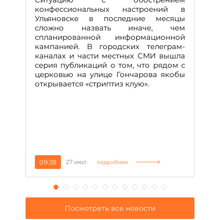
М
конфессиональных настроений в
Ульяновске в последние месяцы
А
сложно назвать иначе, чем
о
спланированной информационной
м
кампанией. В городских телеграм-
Д
каналах и части местных СМИ вышла
н
серия публикаций о том, что рядом с
т
церковью на улице Гончарова якобы
о
открывается «стриптиз клую».
н
п
се
за
09:38
27 июл
1
подробнее
Посмотреть все новости