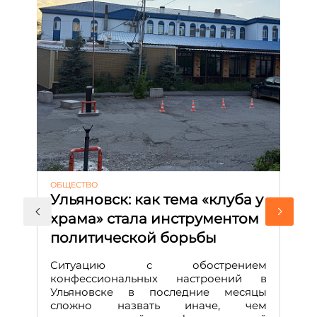
ОБЩЕСТВО
АК
Ульяновск: как тема «клуба у
М
храма» стала инструментом
с
политической борьбы
и
Д
Ситуацию с обострением
М
конфессиональных настроений в
Ульяновске в последние месяцы
А
сложно назвать иначе, чем
о