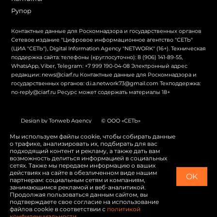
Рупор
Контактные данные для Роскомнадзора и государственных органов
Сетевое издание "Цифровое информационное агентство "СЕТЬ"
(ЦИА "СЕТЬ"), Digital Information Agency "NETWORK" (16+). Техническая
поддержка сайта: телефоны (круглосуточно): 8 (906) 141-89-55,
WhatsApp, Viber, Telegram: +7 999 190-04-08 Электронный адрес
редакции: news@ciarf.ru Контактные данные для Роскомнадзора и
государственных органов: d.i.a.network73@gmail.com Техподдержка:
no-reply@ciarf.ru Ресурс может содержать материалы 18+
Design by Tonweb Agency
© ООО «СЕТЬ»
Политика конфиденциальности
Карта сайта
Мы используем файлы cookie, чтобы собирать данные
о трафике, анализировать их, подбирать для вас
Switch to English
подходящий контент и рекламу, а также дать вам
возможность делиться информацией в социальных
сетях. Также мы передаем информацию о ваших
действиях на сайте в обезличенном виде нашим
OK
партнерам: социальным сетям и компаниям,
занимающимся рекламой и веб-аналитикой.
Продолжая пользоваться данным сайтом, вы
подтверждаете свое согласие на использование
файлов cookie в соответствии с
политикой
конфиденциальности