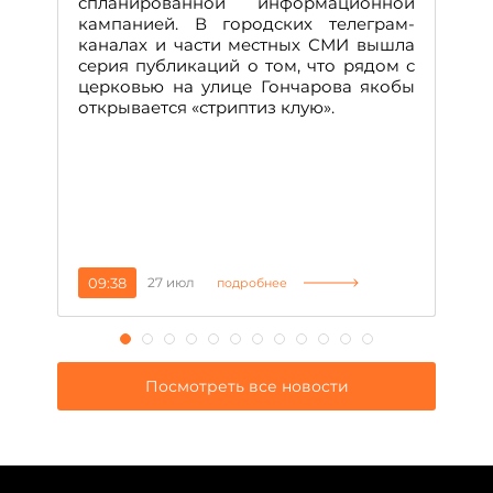
спланированной информационной
м
кампанией. В городских телеграм-
Д
каналах и части местных СМИ вышла
н
серия публикаций о том, что рядом с
т
церковью на улице Гончарова якобы
о
открывается «стриптиз клую».
н
п
се
за
09:38
27 июл
1
подробнее
Посмотреть все новости