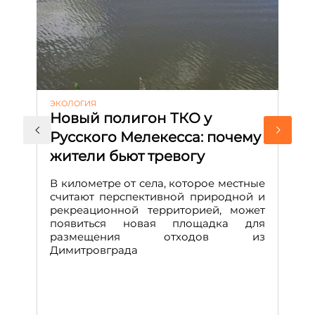
ЭКОЛОГИЯ
КУ
Новый полигон ТКО у
Н
Русского Мелекесса: почему
А
жители бьют тревогу
к
н
В километре от села, которое местные
считают перспективной природной и
В
рекреационной территорией, может
ч
появиться новая площадка для
че
размещения отходов из
Вс
Димитровграда
в
т
за