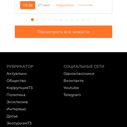
09:38
27 июл
1
подробнее
Посмотреть все новости
РУБРИКАТОР
СОЦИАЛЬНЫЕ СЕТИ
Актуально
Одноклассники
Общество
Вконтакте
Коррупция73
Youtube
Политика
Telegram
Эксклюзив
Интервью
Досье
Экотуризм73