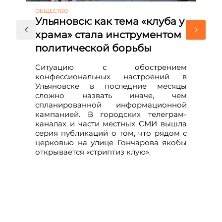
ОБЩЕСТВО
АК
Ульяновск: как тема «клуба у
М
храма» стала инструментом
с
политической борьбы
и
Д
Ситуацию с обострением
М
конфессиональных настроений в
Ульяновске в последние месяцы
А
сложно назвать иначе, чем
о
спланированной информационной
м
кампанией. В городских телеграм-
Д
каналах и части местных СМИ вышла
н
серия публикаций о том, что рядом с
т
церковью на улице Гончарова якобы
о
открывается «стриптиз клую».
н
п
се
за