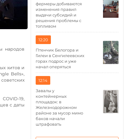
фермеры добиваются
изменения правил
выдачи субсидий и
решения проблемы с
топливом
12:20
ы народов
Птенчик Белогора и
Гилеи в Сенгилеевских
горах подрос и уже
начал оперяться
ых хитов и
le Bells»,
 советских
12:14
Завалы у
контейнерных
COVID-19,
площадок: в
цев с даты
Железнодорожном
районе за мусор мимо
баков начали
штрафовать