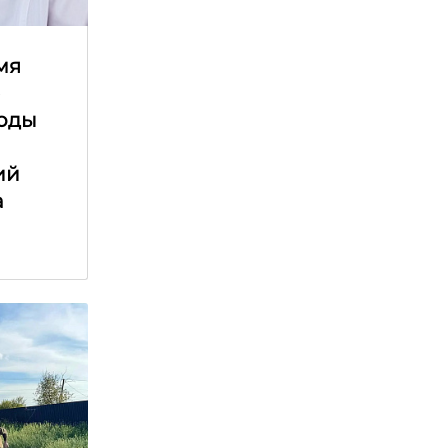
мя
е
оды
ий
а