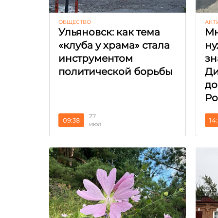
ОБЩЕСТВО
АКТ
Ульяновск: как тема
Мн
«клуба у храма» стала
ну
инструментом
зн
политической борьбы
Ди
до
Ро
27
09:38
14
июл