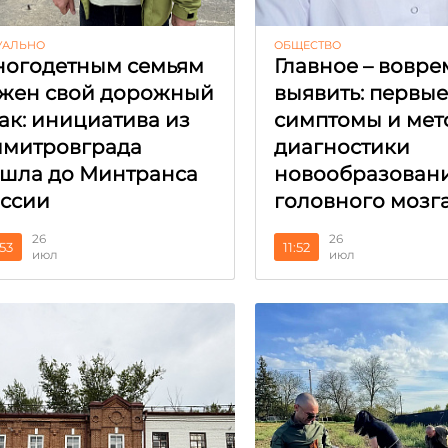
УАЛЬНО
ОБЩЕСТВО
огодетным семьям
Главное – вовре
жен свой дорожный
выявить: первы
ак: инициатива из
симптомы и мет
митровграда
диагностики
шла до Минтранса
новообразован
ссии
головного мозг
26
26
:53
11:52
июл
июл