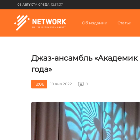
05 АВГУСТА СРЕДА
12:57:37
Об издании
Статьи
Джаз-ансамбль «Академик 
года»
18:08
10 янв 2022
0