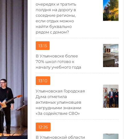
очередях и тратить
полдня на дорогу в
соседние регионы,
если отдых можно
найти буквально
рядом с домом?
13:15
В Ульяновске более
70% школ готово к
началу учебного года
13:10
Ульяновская Городская
Дума отметила
активных ульяновцев
нагрудными знаками
«За содействие СВО»
12:26
В Ульяновской области