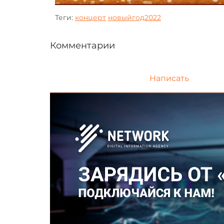
Теги:
концерт
новыйгод2022
Комментарии
Написать