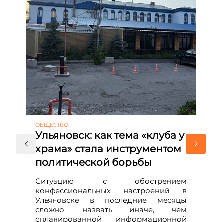
ОБЩЕСТВО
АК
Ульяновск: как тема «клуба у
М
храма» стала инструментом
с
политической борьбы
и
Д
Ситуацию с обострением
М
конфессиональных настроений в
Ульяновске в последние месяцы
А
сложно назвать иначе, чем
о
спланированной информационной