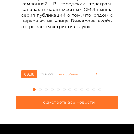
м
кампанией. В городских телеграм-
Д
каналах и части местных СМИ вышла
н
серия публикаций о том, что рядом с
т
церковью на улице Гончарова якобы
о
открывается «стриптиз клую».
н
п
се
за
09:38
27 июл
1
подробнее
Посмотреть все новости