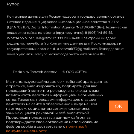
Рупор
Контактные данные для Роскомнадзора и государственных органов
Сетевое издание "Цифровое информационное агентство "СЕТЬ"
(ЦИА "СЕТЬ"), Digital Information Agency "NETWORK" (16+). Техническая
поддержка сайта: телефоны (круглосуточно): 8 (906) 141-89-55,
WhatsApp, Viber, Telegram: +7 999 190-04-08 Электронный адрес
редакции: news@ciarf.ru Контактные данные для Роскомнадзора и
государственных органов: d.i.a.network73@gmail.com Техподдержка:
no-reply@ciarf.ru Ресурс может содержать материалы 18+
Design by Tonweb Agency
© ООО «СЕТЬ»
Политика конфиденциальности
Карта сайта
Мы используем файлы cookie, чтобы собирать данные
о трафике, анализировать их, подбирать для вас
Switch to English
подходящий контент и рекламу, а также дать вам
возможность делиться информацией в социальных
сетях. Также мы передаем информацию о ваших
действиях на сайте в обезличенном виде нашим
OK
партнерам: социальным сетям и компаниям,
занимающимся рекламой и веб-аналитикой.
Продолжая пользоваться данным сайтом, вы
подтверждаете свое согласие на использование
файлов cookie в соответствии с
политикой
конфиденциальности