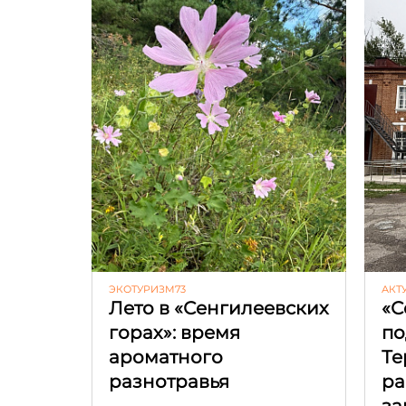
ЭКОТУРИЗМ73
АКТ
Лето в «Сенгилеевских
«С
горах»: время
по
ароматного
Те
разнотравья
ра
за