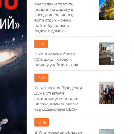
очередях и тратить
полдня на дорогу в
соседние регионы,
если отдых можно
найти буквально
рядом с домом?
13:15
В Ульяновске более
70% школ готово к
началу учебного года
13:10
Ульяновская Городская
Дума отметила
активных ульяновцев
нагрудными знаками
«За содействие СВО»
12:26
В Ульяновской области