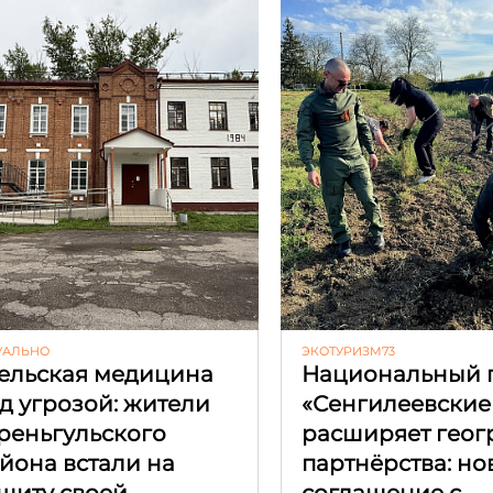
УАЛЬНО
ЭКОТУРИЗМ73
ельская медицина
Национальный 
д угрозой: жители
«Сенгилеевские
реньгульского
расширяет гео
йона встали на
партнёрства: но
щиту своей
соглашение с