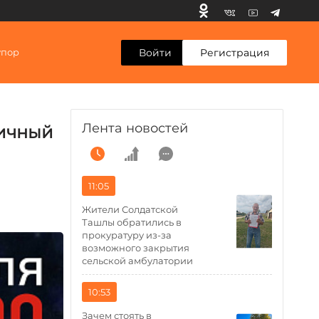
Войти
Регистрация
упор
Лента новостей
ничный
11:05
Жители Солдатской
Ташлы обратились в
прокуратуру из-за
возможного закрытия
сельской амбулатории
10:53
Зачем стоять в