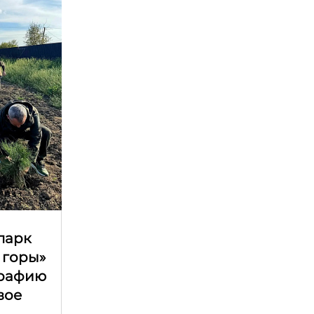
парк
 горы»
графию
вое