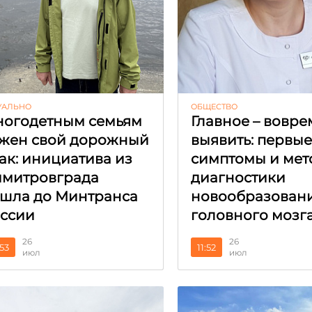
УАЛЬНО
ОБЩЕСТВО
огодетным семьям
Главное – вовре
жен свой дорожный
выявить: первы
ак: инициатива из
симптомы и мет
митровграда
диагностики
шла до Минтранса
новообразован
ссии
головного мозг
26
26
:53
11:52
июл
июл