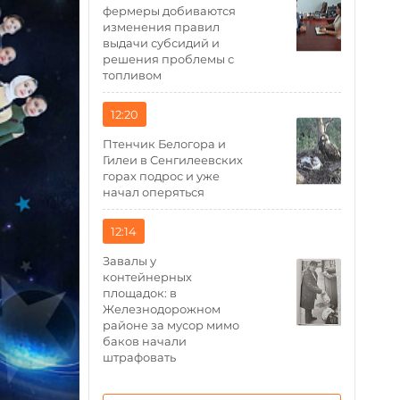
фермеры добиваются
изменения правил
выдачи субсидий и
решения проблемы с
топливом
12:20
Птенчик Белогора и
Гилеи в Сенгилеевских
горах подрос и уже
начал оперяться
12:14
Завалы у
контейнерных
площадок: в
Железнодорожном
районе за мусор мимо
баков начали
штрафовать