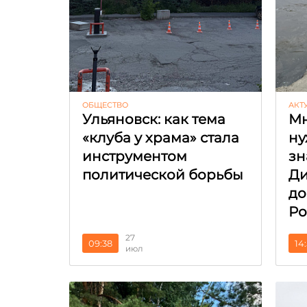
ОБЩЕСТВО
АКТ
Ульяновск: как тема
Мн
«клуба у храма» стала
ну
инструментом
зн
политической борьбы
Ди
до
Ро
27
09:38
14
июл