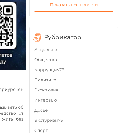
Показать все новости
Рубрикатор
Актуально
Общество
Коррупция73
Политика
 приурочен
Эксклюзив
Интервью
азывать об
Досье
редство от
 жить без
Экотуризм73
Cпорт