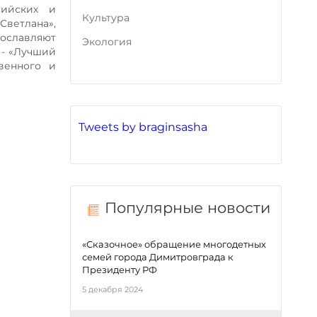
сийских и
Культура
Светлана»,
ославляют
Экология
 - «Лучший
венного и
Tweets by braginsasha
Популярные новости
«Сказочное» обращение многодетных
семей города Димитровграда к
Президенту РФ
5 декабря 2024