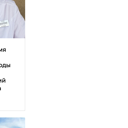
мя
е
оды
ий
а