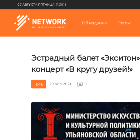
07 АВГУСТА ПЯТНИЦА
11:36:13
Об издании
Статьи
Эстрадный балет «Экситон
концерт «В кругу друзей!»
11:48
29 апр 2021
0