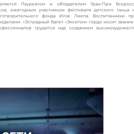
является Лауреатом и обладателем Гран-При Всерос
ов, ежегодным участником фестиваля детского танца «
готворительного фонда Илзе Лиепа. Воспитанники пр
ределами. «Эстрадный балет «Экситон» гордо носит звание
офессионалов трудится над созданием высокохудожест