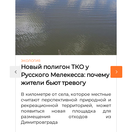
ЭКОЛОГИЯ
КУ
Новый полигон ТКО у
Н
Русского Мелекесса: почему
А
жители бьют тревогу
к
н
В километре от села, которое местные
считают перспективной природной и
В
рекреационной территорией, может
ч
появиться новая площадка для
че
размещения отходов из
Вс
Димитровграда
в
т