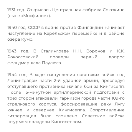
1931 год. Открылась Центральная фабрика Союзкино
(ныне «Мосфильм»).
1940 год. СССР в войне против Финляндии начинает
наступление на Карельском перешейке и в районе
озера Кумо.
1943 год. В Сталинграде Н.Н. Воронов и К.К.
Рокоссовский провели первый допрос
фельдмаршала Паулюса.
1944 год. В ходе наступления советских войск под
Ленинградом части 2-й ударной армии, преследуя
отступавшего противника начали бои за Кингисепп.
После 15-минутной артиллерийской подготовки с
трех сторон атаковали гарнизон города части 109-го
стрелкового корпуса, форсировавшие реку Лугу
южнее и севернее Кингисеппа. Сопротивление
гитлеровцев было сломлено. Советские войска
штурмом овладели Кингисеппом.