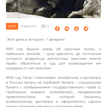
08:17
01 фев 2021
0
Этот день в истории – 1 февраля
1597 год. Вышли указы об «урочных летах», о
кабальных холопах – срок давности, до истечения
которого владельцы крепостных крестьян имели
право обратиться в суд для возвращения им
ушедших от них крестьян.
1699 год. Пётр I повелевает челобитные и договоры
в России писать на гербовой бумаге – специальная
бумага с изображением государственного герба (с
гербовыми знаками (клеймёная)), продаваемая
правительством, на которой писались
всевозможные договоры и оформлялись сделки
между частными лицами и организациями.