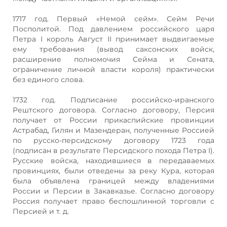
1717 год. Первый «Немой сейм». Сейм Речи
Посполитой. Под давлением российского царя
Петра I король Август II принимает выдвигаемые
ему требования (вывод саксонских войск,
расширение полномочия Сейма и Сената,
ограничение личной власти короля) практически
без единого слова.
1732 год. Подписание российско-иранского
Рештского договора. Согласно договору, Персия
получает от России прикаспийские провинции
Астрабад, Гилян и Мазендеран, полученные Россией
по русско-персидскому договору 1723 года
(подписан в результате Персидского похода Петра I).
Русские войска, находившиеся в передаваемых
провинциях, были отведены за реку Кура, которая
была объявлена границей между владениями
России и Персии в Закавказье. Согласно договору
Россия получает право беспошлинной торговли с
Персией и т. д.