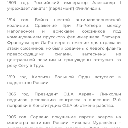
1809 год. Российский император Александр I
учреждает ландтаг (парламент) Финляндии.
1814 год. Война шестой антинаполеоновской
коалиции: Сражение при Ла-Ротьере между
Наполеоном и войсками союзников под
командованием прусского фельдмаршала Блюхера.
Французы при Ла-Ротьере в течение дня отражали
атаки союзников, но были охвачены с левого фланга
превосходящими силами, вытеснены из
центральной позиции и принуждены отступить за
реку Сену в Труа.
1819 год. Киргизы Большой Орды вступают в
подданство России.
1865 год. Президент США Авраам Линкольн
подписал резолюцию конгресса о внесении 13-й
поправки в Конституцию США об отмене рабства.
1905 год. Сорвано покушение партии эсеров на
министра юстиции России Николая Муравьёва –