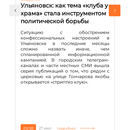
Ульяновск: как тема «клуба у
М
храма» стала инструментом
с
политической борьбы
и
Д
Ситуацию с обострением
М
конфессиональных настроений в
Ульяновске в последние месяцы
А
сложно назвать иначе, чем
о
спланированной информационной
м
кампанией. В городских телеграм-
Д
каналах и части местных СМИ вышла
н
серия публикаций о том, что рядом с
т
церковью на улице Гончарова якобы
о
открывается «стриптиз клую».
н
п
се
за
09:38
27 июл
1
подробнее